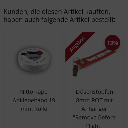
Kunden, die diesen Artikel kauften,
haben auch folgende Artikel bestellt:
Es folgt ein Produktslider - navigieren Sie mit der Tab-Tas
Angebot
13%
Nitto Tape
Düsenstopfen
Abklebeband 19
8mm ROT mit
mm, Rolle
Anhänger
"Remove Before
Flight"