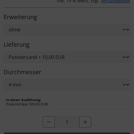
inkl. 19 % MwSt. zzgl.
Versandkosten
Personalisierte Produkte
Erweiterung
Schlüsselanhänger
Schmuck
Lieferung
Taschen
Thermikhüte
Durchmesser
3D Reliefkarten
In dieser Ausführung:
Preis/Artikel
195,90 EUR