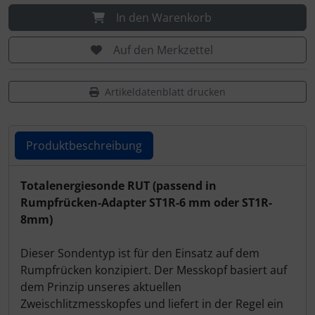
In den Warenkorb
Auf den Merkzettel
Artikeldatenblatt drucken
Produktbeschreibung
Produktbeschreibung
Totalenergiesonde RUT (passend in
Rumpfrücken-Adapter ST1R-6 mm oder ST1R-
8mm)
Dieser Sondentyp ist für den Einsatz auf dem
Rumpfrücken konzipiert. Der Messkopf basiert auf
dem Prinzip unseres aktuellen
Zweischlitzmesskopfes und liefert in der Regel ein