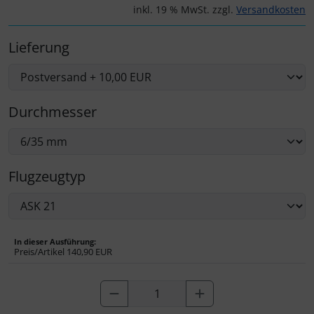
Personalisierte Produkte
inkl. 19 % MwSt. zzgl.
Versandkosten
Schlüsselanhänger
Lieferung
Schmuck
Durchmesser
Taschen
Thermikhüte
Flugzeugtyp
3D Reliefkarten
In dieser Ausführung:
Preis/Artikel
140,90 EUR