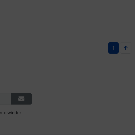
1
onto wieder