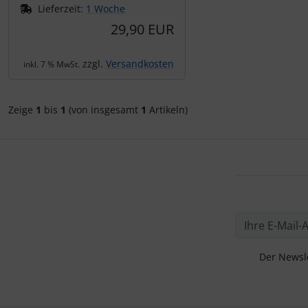
IMPACTFOAM
Personalisierte Produkte
Lieferzeit:
1 Woche
29,90 EUR
Instrumente
Schlüsselanhänger
zzgl.
Versandkosten
inkl. 7 % MwSt.
Mückenputzer
Schmuck
Navigation
Taschen
Zeige
1
bis
1
(von insgesamt
1
Artikeln)
Reifen, Schläuche und Co.
Thermikhüte
Sauerstoff, Gas und Feuer
3D Reliefkarten
Schläuche, Verbinder....
Schrauben, Muttern & Co.
Der Newsle
Schutz und Pflege