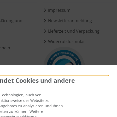
Impressum
lärung und
Newsletteranmeldung
Lieferzeit und Verpackung
Widerrufsformular
chein
ungen
ndet Cookies und andere
Technologien, auch von
unktionsweise der Website zu
Angebotes zu analysieren und Ihnen
ieten zu können. Weitere
Datenschutzerklärung.