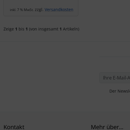
IMPACTFOAM
Personalisierte Produkte
zzgl.
Versandkosten
inkl. 7 % MwSt.
Instrumente
Schlüsselanhänger
Zeige
1
bis
1
(von insgesamt
1
Artikeln)
Mückenputzer
Schmuck
Navigation
Taschen
Reifen, Schläuche und Co.
Thermikhüte
Sauerstoff, Gas und Feuer
3D Reliefkarten
Schläuche, Verbinder....
Der Newsle
Schrauben, Muttern & Co.
Schutz und Pflege
Kontakt
Mehr über...