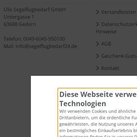
Schutztaschen Interieur
Ülis Segelflugbedarf GmbH
Versandkosten
Untergasse 1
Tapes und Tuning
63688 Gedern
Datenschutzerk
Hinweise
Transponder
Telefon: 0049-6045-950100
AGB
Mail: info@segelflugbedarf24.de
Warn- und Schutzfolien
Geschenk-Guts
Sonstiges
Kontakt
Cookie Einstell
Diese Webseite verwe
Technologien
Wir verwenden Cookies und ähnliche 
Drittanbietern, um die ordentliche F
gewährleisten, die Nutzung unseres 
ein bestmögliches Einkaufserlebnis b
Informationen finden Sie in unserer 