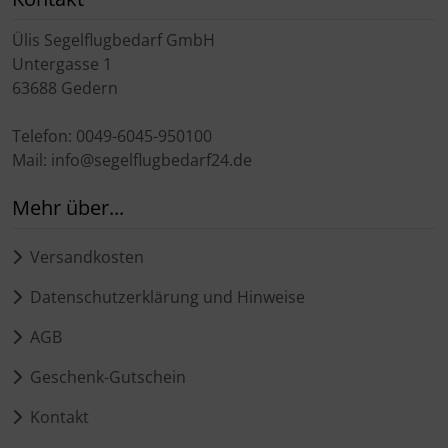
Schutztaschen Interieur
Ülis Segelflugbedarf GmbH
Untergasse 1
Tapes und Tuning
63688 Gedern
Transponder
Telefon: 0049-6045-950100
Mail: info@segelflugbedarf24.de
Warn- und Schutzfolien
Mehr über...
Sonstiges
Versandkosten
Datenschutzerklärung und Hinweise
AGB
Geschenk-Gutschein
Kontakt