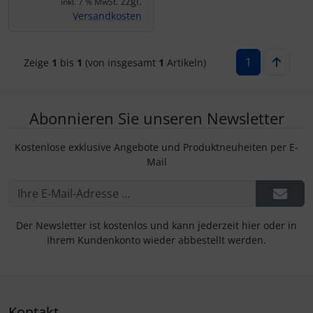
zzgl.
IMPACTFOAM
Personalisierte Produkte
inkl. 7 % MwSt.
Versandkosten
Instrumente
Schlüsselanhänger
1
Zeige
1
bis
1
(von insgesamt
1
Artikeln)
Mückenputzer
Schmuck
Navigation
Taschen
Abonnieren Sie unseren Newsletter
Reifen, Schläuche und Co.
Thermikhüte
Kostenlose exklusive Angebote und Produktneuheiten per E-
Mail
Sauerstoff, Gas und Feuer
3D Reliefkarten
Schläuche, Verbinder....
Der Newsletter ist kostenlos und kann jederzeit hier oder in
Ihrem Kundenkonto wieder abbestellt werden.
Schrauben, Muttern & Co.
Schutz und Pflege
Kontakt