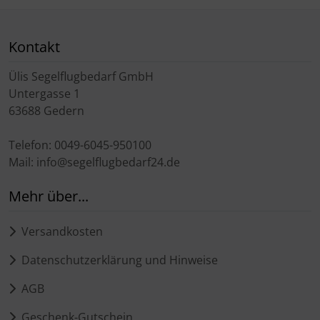
Schutztaschen Interieur
Kontakt
Tapes und Tuning
Ülis Segelflugbedarf GmbH
Transponder
Untergasse 1
63688 Gedern
Warn- und Schutzfolien
Telefon: 0049-6045-950100
Sonstiges
Mail: info@segelflugbedarf24.de
Mehr über...
Versandkosten
Datenschutzerklärung und Hinweise
AGB
Geschenk-Gutschein