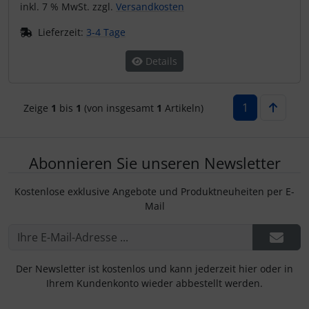
IMPACTFOAM
Personalisierte Produkte
inkl. 7 % MwSt. zzgl.
Versandkosten
Lieferzeit:
3-4 Tage
Instrumente
Schlüsselanhänger
Details
Mückenputzer
Schmuck
1
Navigation
Taschen
Zeige
1
bis
1
(von insgesamt
1
Artikeln)
Reifen, Schläuche und Co.
Thermikhüte
Abonnieren Sie unseren Newsletter
Sauerstoff, Gas und Feuer
3D Reliefkarten
Kostenlose exklusive Angebote und Produktneuheiten per E-
Mail
Schläuche, Verbinder....
Schrauben, Muttern & Co.
Der Newsletter ist kostenlos und kann jederzeit hier oder in
Schutz und Pflege
Ihrem Kundenkonto wieder abbestellt werden.