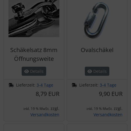
Schutztaschen Interieur
Tapes und Tuning
Transponder
Schäkelsatz 8mm
Ovalschäkel
Warn- und Schutzfolien
Öffnungsweite
Sonstiges
Details
Details
Lieferzeit:
3-4 Tage
Lieferzeit:
3-4 Tage
8,79 EUR
9,90 EUR
zzgl.
zzgl.
inkl. 19 % MwSt.
inkl. 19 % MwSt.
Versandkosten
Versandkosten