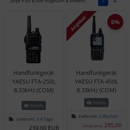
1
Zeige
1
bis
5
(von insgesamt
5
Artikeln)
Elektrik, Kabel und Co.
Fallschirmspringer
Zubehör und Ersatzteile für Instrumente
Fliegerkarten
Angebot
6%
ELT, Notsender
Fliegerspiele
Fallschirme
Fliegeruhren
FLARM® und ADS-B
Für Pilotenkinder
Handfunkgerät
Handfunkgerät
Flügelsporne- und -Rädchen
Geschenk-Boutique
YAESU FTA-250L
YAESU FTA-450L
Funkgeräte
Gutscheine
8.33kHz (COM)
8.33kHz (COM)
Gurte
Kalender
Details
Details
Headsets, Kopfhörer
Magnetflugzeuge
Lieferzeit:
2 Wochen
Lieferzeit:
3-4 Tage
295,00
Sonderpreis
239,00 EUR