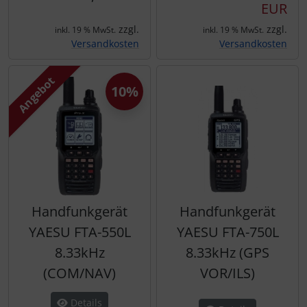
IMPACTFOAM
Personalisierte Produkte
EUR
zzgl.
zzgl.
inkl. 19 % MwSt.
inkl. 19 % MwSt.
Instrumente
Schlüsselanhänger
Versandkosten
Versandkosten
Mückenputzer
Schmuck
Angebot
10%
Navigation
Taschen
Reifen, Schläuche und Co.
Thermikhüte
Sauerstoff, Gas und Feuer
3D Reliefkarten
Handfunkgerät
Handfunkgerät
Schläuche, Verbinder....
YAESU FTA-550L
YAESU FTA-750L
Schrauben, Muttern & Co.
8.33kHz
8.33kHz (GPS
(COM/NAV)
VOR/ILS)
Schutz und Pflege
Details