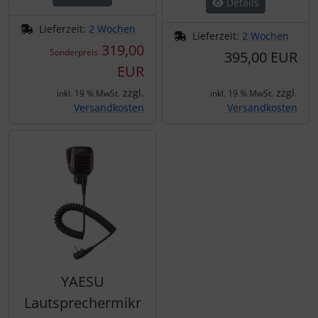
Details
Schutztaschen Interieur
Lieferzeit:
2 Wochen
Lieferzeit:
2 Wochen
Tapes und Tuning
319,00
Sonderpreis
395,00 EUR
EUR
Transponder
zzgl.
zzgl.
inkl. 19 % MwSt.
inkl. 19 % MwSt.
Versandkosten
Versandkosten
Warn- und Schutzfolien
Sonstiges
YAESU
Lautsprechermikr