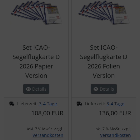
IMPACTFOAM
Personalisierte Produkte
Instrumente
Schlüsselanhänger
Mückenputzer
Schmuck
Set ICAO-
Set ICAO-
Navigation
Taschen
Segelflugkarte D
Segelflugkarte D
Reifen, Schläuche und Co.
Thermikhüte
2026 Papier
2026 Folien
Version
Version
Sauerstoff, Gas und Feuer
3D Reliefkarten
Details
Details
Schläuche, Verbinder....
Lieferzeit:
3-4 Tage
Lieferzeit:
3-4 Tage
108,00 EUR
136,00 EUR
Schrauben, Muttern & Co.
Schutz und Pflege
zzgl.
zzgl.
inkl. 7 % MwSt.
inkl. 7 % MwSt.
Versandkosten
Versandkosten