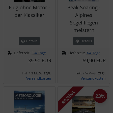
IMPACTFOAM
Personalisierte Produkte
Flug ohne Motor -
Peak Soaring -
Instrumente
Schlüsselanhänger
der Klassiker
Alpines
Segelfliegen
Mückenputzer
Schmuck
meistern
Navigation
Taschen
Details
Details
Reifen, Schläuche und Co.
Thermikhüte
Lieferzeit:
3-4 Tage
Lieferzeit:
3-4 Tage
39,90 EUR
69,90 EUR
Sauerstoff, Gas und Feuer
3D Reliefkarten
zzgl.
zzgl.
inkl. 7 % MwSt.
inkl. 7 % MwSt.
Schläuche, Verbinder....
Versandkosten
Versandkosten
Schrauben, Muttern & Co.
Angebot
23%
Schutz und Pflege