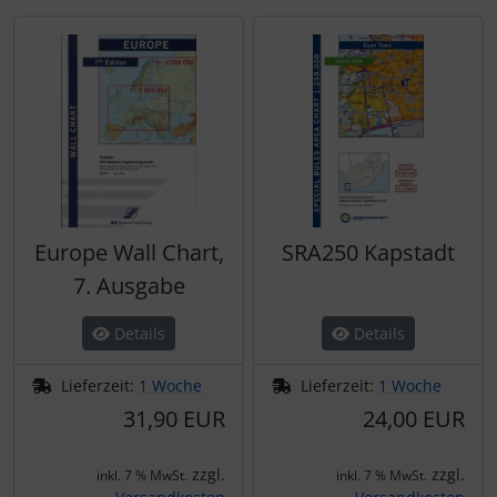
Schutztaschen Interieur
Tapes und Tuning
Transponder
Warn- und Schutzfolien
Sonstiges
Europe Wall Chart,
SRA250 Kapstadt
7. Ausgabe
Details
Details
Lieferzeit:
1 Woche
Lieferzeit:
1 Woche
31,90 EUR
24,00 EUR
zzgl.
zzgl.
inkl. 7 % MwSt.
inkl. 7 % MwSt.