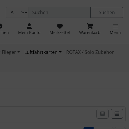
Suchen
chen
Mein Konto
Merkzettel
Warenkorb
Menü
 Flieger
Luftfahrtkarten
ROTAX / Solo Zubehör
er Box- oder Listenansicht wählen.