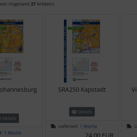
von insgesamt
27
Artikeln)
Johannesburg
SRA250 Kapstadt
V
Details
Details
Lieferzeit:
1 Woche
L
it:
1 Woche
24,00 EUR