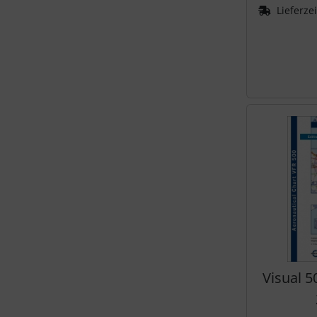
Schutztaschen Interieur
Lieferze
Tapes und Tuning
Transponder
Warn- und Schutzfolien
Sonstiges
Visual 5