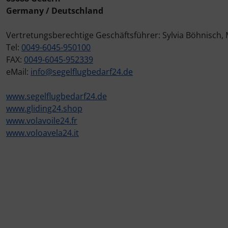
Germany / Deutschland
Elektrik, Kabel und Co.
Fallschirmspringer
Zubehör und Ersatzteile für Instrumente
Fliegerkarten
IMPACTFOAM
Vertretungsberechtige Geschäftsführer: Sylvia Böhnisch,
Tel:
0049-6045-950100
ELT, Notsender
Fliegerspiele
Kniebretter
FAX:
0049-6045-952339
eMail:
info@segelflugbedarf24.de
Fallschirme
Fliegeruhren
Literatur / Bücher
www.segelflugbedarf24.de
FLARM® und ADS-B
Für Pilotenkinder
Südfrankreich-Zubehör
www.gliding24.shop
www.volavoile24.fr
Flügelsporne- und -Rädchen
Geschenk-Boutique
Thermikhüte
www.voloavela24.it​​​​​​​
Funkgeräte
Gutscheine
Ver- und Entsorgung
Gurte
Kalender
Warm und Kalt
Headsets, Kopfhörer
Magnetflugzeuge
Sonstiges