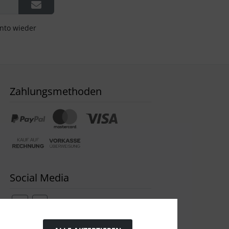
onto wieder
Zahlungsmethoden
Social Media