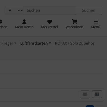
Suchen
chen
Mein Konto
Merkzettel
Warenkorb
Menü
 Flieger
Luftfahrtkarten
ROTAX / Solo Zubehör
er Box- oder Listenansicht wählen.