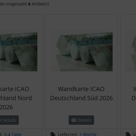
on insgesamt
6
Artikeln)
arte ICAO
Wandkarte ICAO
hland Nord
Deutschland Süd 2026
D
2026
Details
Details
it:
3-4 Tage
Lieferzeit:
1 Woche
L