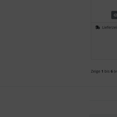
Schutztaschen Interieur
Tapes und Tuning
Lieferze
Transponder
Warn- und Schutzfolien
Sonstiges
Zeige
1
bis
6
(v