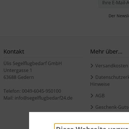
Der Newsle
Kontakt
Mehr über...
Ülis Segelflugbedarf GmbH
Versandkosten
Untergasse 1
63688 Gedern
Datenschutzerk
Hinweise
Telefon: 0049-6045-950100
AGB
Mail: info@segelflugbedarf24.de
Geschenk-Guts
Kontakt