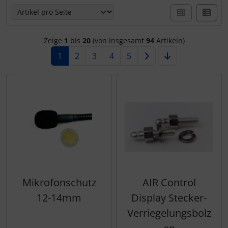
Zeige
1
bis
20
(von insgesamt
94
Artikeln)
1
2
3
4
5
Mikrofonschutz
AIR Control
12-14mm
Display Stecker-
Verriegelungsbolz