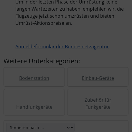
Personalisierte Produkte
Um in der letzten Phase der Umrüstung keine
langen Wartezeiten zu haben, empfehlen wir, die
Flugzeuge jetzt schon umzrüsten und bieten
Schlüsselanhänger
Umrüst-Aktionspreise an.
Schmuck
Taschen
Anmeldeformular der Bundesnetzagentur
Weitere Unterkategorien:
Thermikhüte
3D Reliefkarten
Bodenstation
Einbau-Geräte
Zubehör für
Handfunkgeräte
Funkgeräte
Hier können Sie die nachfolgenden Artikel umsortieren u