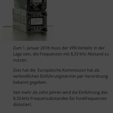
Fallschirmspringer
Zubehör und Ersatzteile für Instrumente
Fliegerkarten
IMPACTFOAM
Fliegerspiele
Kniebretter
Fliegeruhren
Literatur / Bücher
Zum 1. Januar 2018 muss der VFR-Verkehr in der
Für Pilotenkinder
Südfrankreich-Zubehör
Lage sein, die Frequenzen mit 8,33 kHz Abstand zu
nutzen.
Geschenk-Boutique
Thermikhüte
Dies hat die Europäische Kommission hat als
Gutscheine
Ver- und Entsorgung
verbindlichen Einführungstermin per Verordnung
bekannt gegeben.
Kalender
Warm und Kalt
Seit mehr als zehn Jahren wird die Einführung des
8,33-kHz-Frequenzabstandes für Funkfrequenzen
Magnetflugzeuge
Sonstiges
diskutiert.