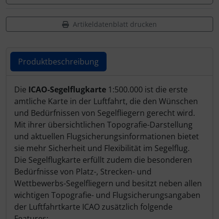
Schutztaschen Interieur
Artikeldatenblatt drucken
Tapes und Tuning
Transponder
Produktbeschreibung
Warn- und Schutzfolien
Produktbeschreibung
Die
ICAO-Segelflugkarte
1:500.000 ist die erste
amtliche Karte in der Luftfahrt, die den Wünschen
Sonstiges
und Bedürfnissen von Segelfliegern gerecht wird.
Mit ihrer übersichtlichen Topografie-Darstellung
und aktuellen Flugsicherungsinformationen bietet
sie mehr Sicherheit und Flexibilität im Segelflug.
Die Segelflugkarte erfüllt zudem die besonderen
Bedürfnisse von Platz-, Strecken- und
Wettbewerbs-Segelfliegern und besitzt neben allen
wichtigen Topografie- und Flugsicherungsangaben
der Luftfahrtkarte ICAO zusätzlich folgende
Features: