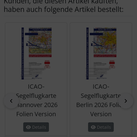
Kunden, die diesen Artikel kauften,
haben auch folgende Artikel bestellt:
Es folgt ein Produktslider - navigieren Sie mit der Tab-Tas
ICAO-
ICAO-
Segelflugkarte
Segelflugkarte
zurück
vor
Hannover 2026
Berlin 2026 Folien
Folien Version
Version
Details
Details