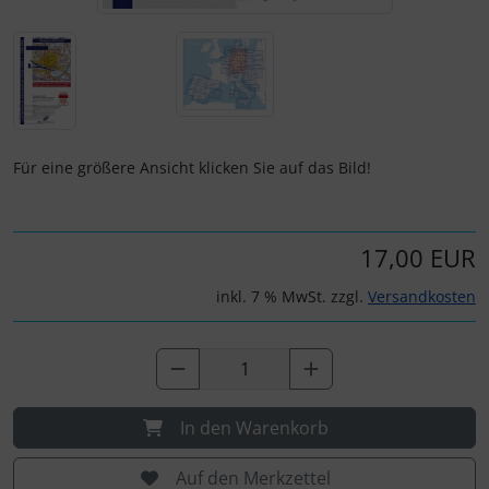
IMPACTFOAM
Personalisierte Produkte
Instrumente
Schlüsselanhänger
Mückenputzer
Schmuck
Für eine größere Ansicht klicken Sie auf das Bild!
Navigation
Taschen
Reifen, Schläuche und Co.
Thermikhüte
17,00 EUR
Sauerstoff, Gas und Feuer
3D Reliefkarten
inkl. 7 % MwSt. zzgl.
Versandkosten
Schläuche, Verbinder....
Schrauben, Muttern & Co.
In den Warenkorb
Schutz und Pflege
Auf den Merkzettel