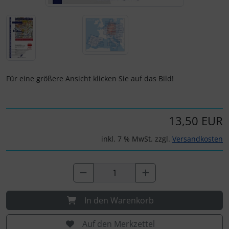
IMPACTFOAM
Personalisierte Produkte
Instrumente
Schlüsselanhänger
Mückenputzer
Schmuck
Für eine größere Ansicht klicken Sie auf das Bild!
Navigation
Taschen
Reifen, Schläuche und Co.
Thermikhüte
13,50 EUR
Sauerstoff, Gas und Feuer
3D Reliefkarten
inkl. 7 % MwSt. zzgl.
Versandkosten
Schläuche, Verbinder....
Schrauben, Muttern & Co.
In den Warenkorb
Schutz und Pflege
Auf den Merkzettel