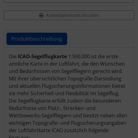
Schutztaschen Interieur
Artikeldatenblatt drucken
Tapes und Tuning
Transponder
Produktbeschreibung
Warn- und Schutzfolien
Produktbeschreibung
Die
ICAO-Segelflugkarte
1:500.000 ist die erste
amtliche Karte in der Luftfahrt, die den Wünschen
Sonstiges
und Bedürfnissen von Segelfliegern gerecht wird.
Mit ihrer übersichtlichen Topografie-Darstellung
und aktuellen Flugsicherungsinformationen bietet
sie mehr Sicherheit und Flexibilität im Segelflug.
Die Segelflugkarte erfüllt zudem die besonderen
Bedürfnisse von Platz-, Strecken- und
Wettbewerbs-Segelfliegern und besitzt neben allen
wichtigen Topografie- und Flugsicherungsangaben
der Luftfahrtkarte ICAO zusätzlich folgende
Features: