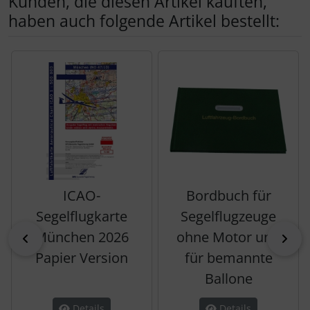
Kunden, die diesen Artikel kauften,
haben auch folgende Artikel bestellt:
Es folgt ein Produktslider - navigieren Sie mit der Tab-Tas
ICAO-
Bordbuch für
Segelflugkarte
Segelflugzeuge
München 2026
ohne Motor und
zurück
vor
Papier Version
für bemannte
Ballone
Details
Details