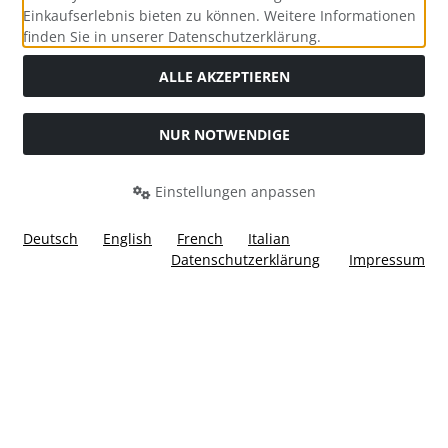
Einkaufserlebnis bieten zu können. Weitere Informationen
Social Media
finden Sie in unserer Datenschutzerklärung.
ALLE AKZEPTIEREN
NUR NOTWENDIGE
Widerrufsformular
Einstellungen anpassen
Deutsch
English
French
Italian
Datenschutzerklärung
Impressum
Alle Preise inkl. gesetzl. MwSt. zzgl.
Versandkosten
. Die
durchgestrichenen Preise entsprechen dem bisherigen Preis
bei Ülis Segelflugbedarf GmbH.
Ülis Segelflugbedarf GmbH © 2026 | Template © 2026 by Karl
i
alla eCommerce Shopsoftware © 2006 -2026