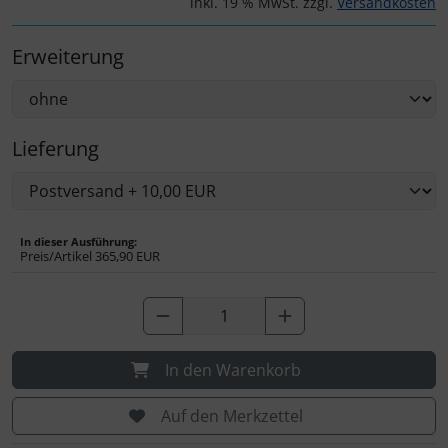
inkl. 19 % MwSt. zzgl.
Versandkosten
Personalisierte Produkte
Erweiterung
Schlüsselanhänger
Schmuck
Lieferung
Taschen
Thermikhüte
In dieser Ausführung:
Preis/Artikel
365,90 EUR
3D Reliefkarten
In den Warenkorb
Auf den Merkzettel