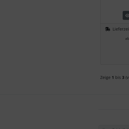
Personalisierte Produkte
Schlüsselanhänger
Lieferze
Schmuck
a
Taschen
Thermikhüte
3D Reliefkarten
Zeige
1
bis
3
(v