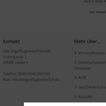
Der Newsle
Kontakt
Mehr über...
Ülis Segelflugbedarf GmbH
Versandkosten
Untergasse 1
63688 Gedern
Datenschutzerk
Hinweise
Telefon: 0049-6045-950100
AGB
Mail: info@segelflugbedarf24.de
Geschenk-Guts
Kontakt