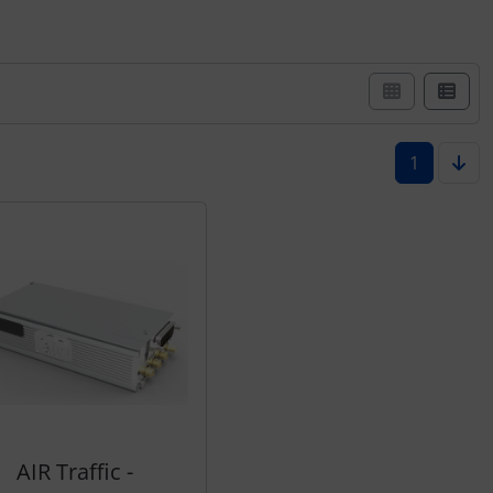
er Box- oder Listenansicht wählen.
1
AIR Traffic -