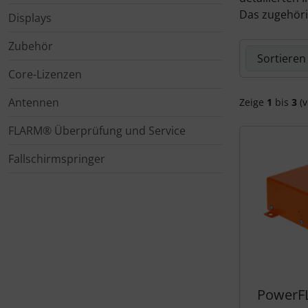
Das zugehöri
Displays
Zubehör und Ersatzteile für Instrumente
Fliegerkarten
IMPACTFOAM
Zubehör
Hier können 
Fliegerspiele
Kniebretter
Core-Lizenzen
Fliegeruhren
Literatur / Bücher
Antennen
Zeige
1
bis
3
(v
FLARM® Überprüfung und Service
Für Pilotenkinder
Südfrankreich-Zubehör
Fallschirmspringer
Geschenk-Boutique
Thermikhüte
Gutscheine
Ver- und Entsorgung
Kalender
Warm und Kalt
Magnetflugzeuge
Sonstiges
PowerF