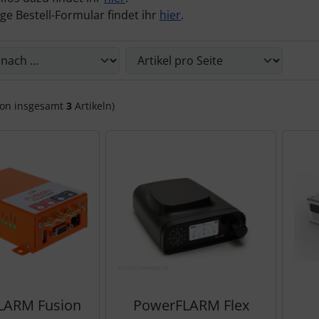
ge Bestell-Formular findet ihr
hier
.
Sie die nachfolgenden Artikel umsortieren und zwischen ein
on insgesamt
3
Artikeln)
LARM Fusion
PowerFLARM Flex