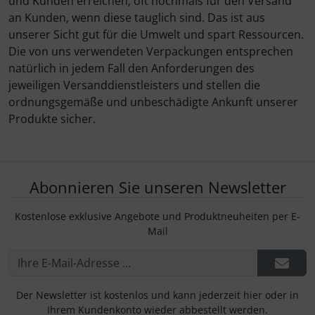
und Kunden erreichen, oft nochmals für den Versand
IMPACTFOAM
Personalisierte Produkte
an Kunden, wenn diese tauglich sind. Das ist aus
unserer Sicht gut für die Umwelt und spart Ressourcen.
Instrumente
Schlüsselanhänger
Die von uns verwendeten Verpackungen entsprechen
natürlich in jedem Fall den Anforderungen des
Mückenputzer
Schmuck
jeweiligen Versanddienstleisters und stellen die
ordnungsgemäße und unbeschädigte Ankunft unserer
Navigation
Taschen
Produkte sicher.
Reifen, Schläuche und Co.
Thermikhüte
Sauerstoff, Gas und Feuer
3D Reliefkarten
Abonnieren Sie unseren Newsletter
Kostenlose exklusive Angebote und Produktneuheiten per E-
Schläuche, Verbinder....
Mail
Schrauben, Muttern & Co.
Schutz und Pflege
Der Newsletter ist kostenlos und kann jederzeit hier oder in
Ihrem Kundenkonto wieder abbestellt werden.