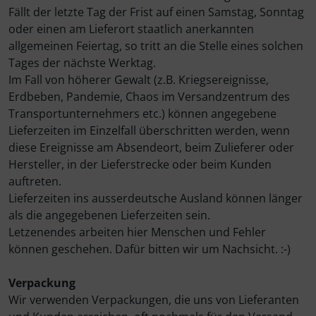
Fällt der letzte Tag der Frist auf einen Samstag, Sonntag
oder einen am Lieferort staatlich anerkannten
Elektrik, Kabel und Co.
Fallschirmspringer
Zubehör und Ersatzteile für Instrumente
Fliegerkarten
IMPACTFOAM
allgemeinen Feiertag, so tritt an die Stelle eines solchen
Tages der nächste Werktag.
ELT, Notsender
Fliegerspiele
Kniebretter
Im Fall von höherer Gewalt (z.B. Kriegsereignisse,
Erdbeben, Pandemie, Chaos im Versandzentrum des
Fallschirme
Fliegeruhren
Literatur / Bücher
Transportunternehmers etc.) können angegebene
Lieferzeiten im Einzelfall überschritten werden, wenn
FLARM® und ADS-B
Für Pilotenkinder
Südfrankreich-Zubehör
diese Ereignisse am Absendeort, beim Zulieferer oder
Hersteller, in der Lieferstrecke oder beim Kunden
Flügelsporne- und -Rädchen
Geschenk-Boutique
Thermikhüte
auftreten.
Lieferzeiten ins ausserdeutsche Ausland können länger
Funkgeräte
Gutscheine
Ver- und Entsorgung
als die angegebenen Lieferzeiten sein.
Letzenendes arbeiten hier Menschen und Fehler
Gurte
Kalender
Warm und Kalt
können geschehen. Dafür bitten wir um Nachsicht. :-)
Headsets, Kopfhörer
Magnetflugzeuge
Sonstiges
Verpackung
Wir verwenden Verpackungen, die uns von Lieferanten