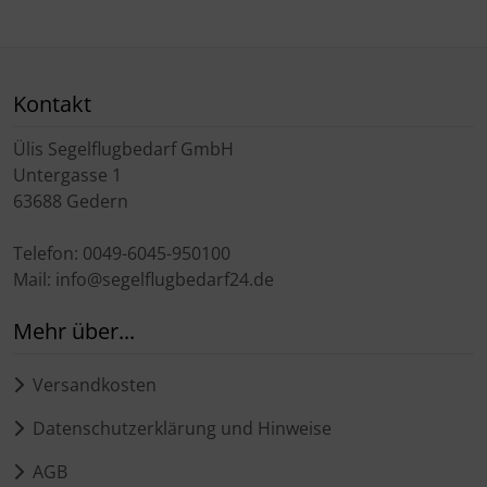
Schutztaschen Interieur
Tapes und Tuning
Kontakt
Transponder
Ülis Segelflugbedarf GmbH
Untergasse 1
Warn- und Schutzfolien
63688 Gedern
Sonstiges
Telefon: 0049-6045-950100
Mail: info@segelflugbedarf24.de
Mehr über...
Versandkosten
Datenschutzerklärung und Hinweise
AGB