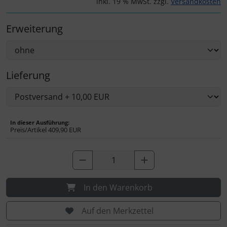
inkl. 19 % MwSt. zzgl.
Versandkosten
Personalisierte Produkte
Erweiterung
Schlüsselanhänger
Schmuck
Lieferung
Taschen
Thermikhüte
In dieser Ausführung:
Preis/Artikel
409,90 EUR
3D Reliefkarten
In den Warenkorb
Auf den Merkzettel