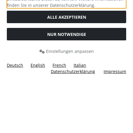
Social Media
finden Sie in unserer Datenschutzerklärung.
ALLE AKZEPTIEREN
NUR NOTWENDIGE
Widerrufsformular
Einstellungen anpassen
Deutsch
English
French
Italian
Datenschutzerklärung
Impressum
Alle Preise inkl. gesetzl. MwSt. zzgl.
Versandkosten
. Die
durchgestrichenen Preise entsprechen dem bisherigen Preis
bei Ülis Segelflugbedarf GmbH.
Ülis Segelflugbedarf GmbH © 2026 | Template © 2026 by Karl
i
alla eCommerce Shopsoftware © 2006 -2026