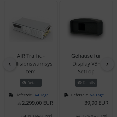
Es folgt ein Produktslider - navigieren Sie mit der Tab-Tas
AIR Traffic -
Gehäuse für
Kollisionswarnsys
Display V3+
zurück
vor
tem
SetTop
Details
Details
Lieferzeit:
3-4 Tage
Lieferzeit:
3-4 Tage
2.299,00 EUR
39,90 EUR
ab
zzgl.
zzgl.
inkl. 19 % MwSt.
inkl. 19 % MwSt.