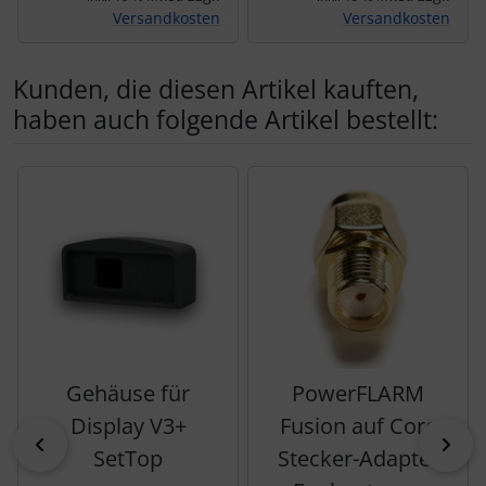
Versandkosten
Versandkosten
Kunden, die diesen Artikel kauften,
haben auch folgende Artikel bestellt:
Es folgt ein Produktslider - navigieren Sie mit der Tab-Tas
Gehäuse für
PowerFLARM
Display V3+
Fusion auf Core
zurück
vor
SetTop
Stecker-Adapter