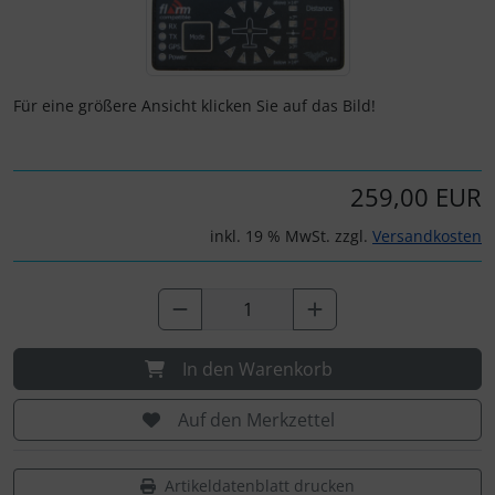
Wenn mehr als ein Produktbild exitiert, können Sie die "Z
Zubehör und Ersatzteile für Instrumente
Fliegerkarten
IMPACTFOAM
Fliegerspiele
Kniebretter
Für eine größere Ansicht klicken Sie auf das Bild!
Fliegeruhren
Literatur / Bücher
259,00 EUR
Für Pilotenkinder
Südfrankreich-Zubehör
inkl. 19 % MwSt. zzgl.
Versandkosten
Geschenk-Boutique
Thermikhüte
Gutscheine
Ver- und Entsorgung
In den Warenkorb
Kalender
Warm und Kalt
Auf den Merkzettel
Magnetflugzeuge
Sonstiges
Artikeldatenblatt drucken