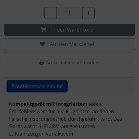
Personalisierte Produkte
Schlüsselanhänger
In den Warenkorb
Schmuck
Auf den Merkzettel
Taschen
Artikeldatenblatt drucken
Thermikhüte
3D Reliefkarten
Produktbeschreibung
Produktbeschreibung
Kompaktgerät mit integriertem Akku
Empfehlenswert für alle Flugplätze, an denen
Fallschirmsprungbetrieb durchgeführt wird. Das
Gerät warnt in FLARM-ausgerüsteten
Luftfahrzeugen vor aktivem