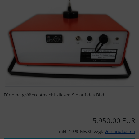
Wenn mehr als ein Produktbild exitiert, können Sie die "Z
Zubehör und Ersatzteile für Instrumente
Fliegerkarten
IMPACTFOAM
Fliegerspiele
Kniebretter
Fliegeruhren
Literatur / Bücher
Für Pilotenkinder
Südfrankreich-Zubehör
Geschenk-Boutique
Thermikhüte
Gutscheine
Ver- und Entsorgung
Für eine größere Ansicht klicken Sie auf das Bild!
Kalender
Warm und Kalt
5.950,00 EUR
Magnetflugzeuge
Sonstiges
inkl. 19 % MwSt. zzgl.
Versandkosten