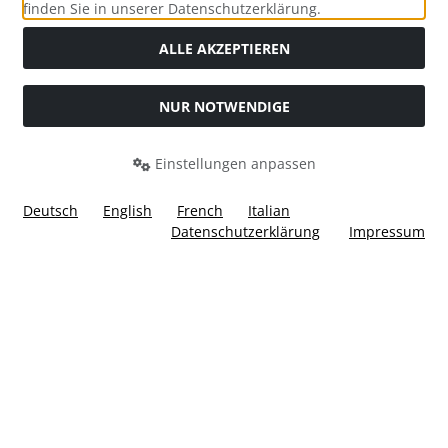
Social Media
finden Sie in unserer Datenschutzerklärung.
ALLE AKZEPTIEREN
NUR NOTWENDIGE
Widerrufsformular
Einstellungen anpassen
Deutsch
English
French
Italian
Datenschutzerklärung
Impressum
Alle Preise inkl. gesetzl. MwSt. zzgl.
Versandkosten
. Die
durchgestrichenen Preise entsprechen dem bisherigen Preis
bei Ülis Segelflugbedarf GmbH.
Ülis Segelflugbedarf GmbH © 2026 | Template © 2026 by Karl
i
alla eCommerce Shopsoftware © 2006 -2026