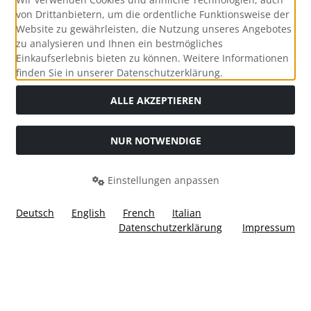
von Drittanbietern, um die ordentliche Funktionsweise der
Website zu gewährleisten, die Nutzung unseres Angebotes
zu analysieren und Ihnen ein bestmögliches
Einkaufserlebnis bieten zu können. Weitere Informationen
Social Media
finden Sie in unserer Datenschutzerklärung.
ALLE AKZEPTIEREN
NUR NOTWENDIGE
Widerrufsformular
Einstellungen anpassen
Deutsch
English
French
Italian
Datenschutzerklärung
Impressum
Alle Preise inkl. gesetzl. MwSt. zzgl.
Versandkosten
. Die
durchgestrichenen Preise entsprechen dem bisherigen Preis
bei Ülis Segelflugbedarf GmbH.