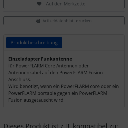
Auf den Merkzettel
Artikeldatenblatt drucken
Produktbeschreibung
Produktbeschreibung
Einzeladapter Funkantenne
für PowerFLARM Core Antennen oder
Antennenkabel auf den PowerFLARM Fusion
Anschluss.
Wird benötigt, wenn ein PowerFLARM core oder ein
PowerFLARM portable gegen ein PowerFLARM
Fusion ausgetauscht wird
Dieses Produkt ist z.B. kompatibel zu: