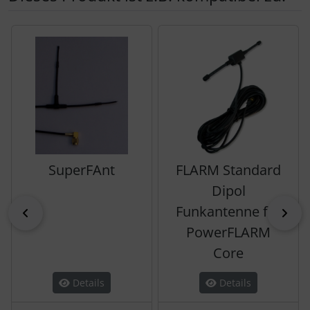
Es folgt ein Produktslider - navigieren Sie mit der Tab-Tas
SuperFAnt
FLARM Standard
Dipol
Funkantenne für
zurück
vor
PowerFLARM
Core
Details
Details