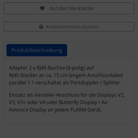
Personalisierte Produkte
Auf den Merkzettel
Schlüsselanhänger
Artikeldatenblatt drucken
Schmuck
Taschen
Produktbeschreibung
Thermikhüte
Produktbeschreibung
Adapter 2 x RJ45-Buchse (8-polig) auf
RJ45-Stecker an ca. 15 cm langem Anschlusskabel
3D Reliefkarten
parallel 1:1 verschaltet als Portdoppler / Splitter
Einsatz als Verteiler-Anschluss für die Displays V2,
V3, V3+ oder V4 oder Butterfly Display / Air-
Avionics-Display an jedem FLARM-Gerät.