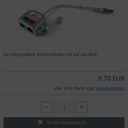
Zubehör und Ersatzteile für Instrumente
Fliegerkarten
IMPACTFOAM
Fliegerspiele
Kniebretter
Fliegeruhren
Literatur / Bücher
Für eine größere Ansicht klicken Sie auf das Bild!
Für Pilotenkinder
Südfrankreich-Zubehör
Geschenk-Boutique
Thermikhüte
9,70 EUR
Gutscheine
Ver- und Entsorgung
inkl. 19 % MwSt. zzgl.
Versandkosten
Kalender
Warm und Kalt
Magnetflugzeuge
Sonstiges
In den Warenkorb