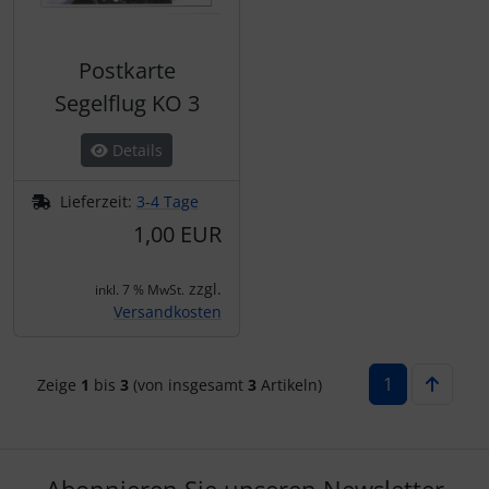
Schutztaschen Interieur
Postkarte
Tapes und Tuning
Segelflug KO 3
Transponder
Details
Warn- und Schutzfolien
Lieferzeit:
3-4 Tage
1,00 EUR
Sonstiges
zzgl.
inkl. 7 % MwSt.
Versandkosten
1
Zeige
1
bis
3
(von insgesamt
3
Artikeln)