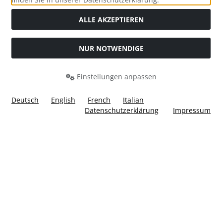
ALLE AKZEPTIEREN
NUR NOTWENDIGE
Widerrufsformular
Einstellungen anpassen
Deutsch
English
French
Italian
Datenschutzerklärung
Impressum
Alle Preise inkl. gesetzl. MwSt. zzgl.
Versandkosten
. Die
durchgestrichenen Preise entsprechen dem bisherigen Preis
bei Ülis Segelflugbedarf GmbH.
Ülis Segelflugbedarf GmbH © 2026 | Template © 2026 by Karl
i
alla eCommerce Shopsoftware © 2006 -2026