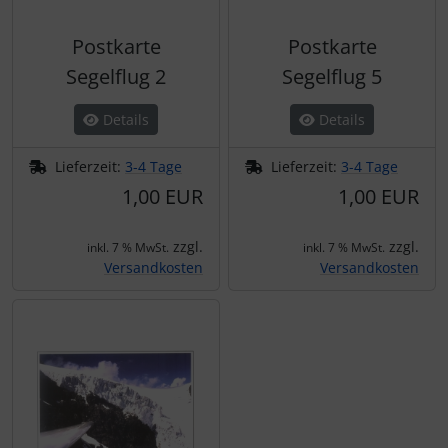
IMPACTFOAM
Postkarte
Postkarte
Instrumente
Segelflug 2
Segelflug 5
Mückenputzer
Details
Details
Navigation
Lieferzeit:
3-4 Tage
Lieferzeit:
3-4 Tage
1,00 EUR
1,00 EUR
Reifen, Schläuche und Co.
zzgl.
zzgl.
inkl. 7 % MwSt.
inkl. 7 % MwSt.
Sauerstoff, Gas und Feuer
Versandkosten
Versandkosten
Schläuche, Verbinder....
Schrauben, Muttern & Co.
Schutz und Pflege