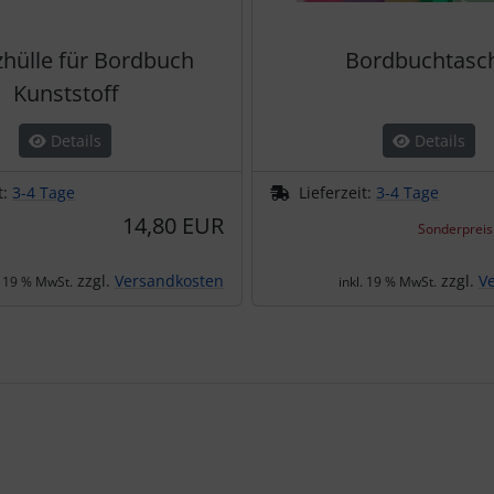
zhülle für Bordbuch
Bordbuchtasc
Kunststoff
Details
Details
t:
3-4 Tage
Lieferzeit:
3-4 Tage
14,80 EUR
Sonderpreis
zzgl.
Versandkosten
zzgl.
V
. 19 % MwSt.
inkl. 19 % MwSt.
te zu den einzelnen Artikeln.