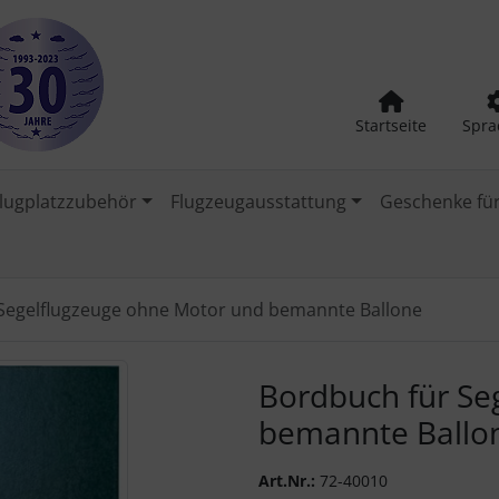
Startseite
Spra
lugplatzzubehör
Flugzeugausstattung
Geschenke für
Segelflugzeuge ohne Motor und bemannte Ballone
urück-" und "Vor-Button" nutzen, um zwischen den Bildern zu
Bordbuch für Se
bemannte Ballo
Art.Nr.:
72-40010