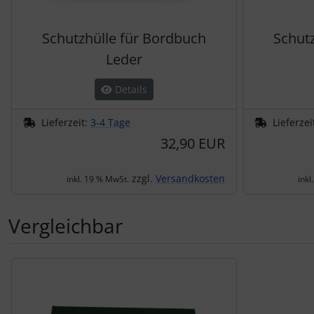
Schutztaschen Interieur
Schutzhülle für Bordbuch
Schut
Tapes und Tuning
Leder
Transponder
Details
Warn- und Schutzfolien
Lieferzeit:
3-4 Tage
Lieferzei
32,90 EUR
Sonstiges
zzgl.
Versandkosten
inkl. 19 % MwSt.
inkl
Vergleichbar
Es folgt ein Produktslider - navigieren Sie mit der Tab-Tas