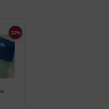
22%
he