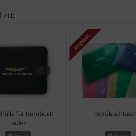
 zu:
te zu den einzelnen Artikeln.
Angebot
zhülle für Bordbuch
Bordbuchtasc
Leder
Details
Details