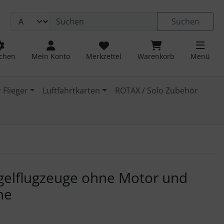
Suchen
chen
Mein Konto
Merkzettel
Warenkorb
Menü
 Flieger
Luftfahrtkarten
ROTAX / Solo Zubehör
 navigieren. Zum Vergrößern klicken Sie auf das Bild.
gelflugzeuge ohne Motor und
ne