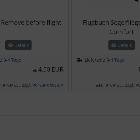
" Remove before flight
Flugbuch Segelflieg
Comfort
Details
Details
t:
3-4 Tage
Lieferzeit:
3-4 Tage
4,50 EUR
ab
zzgl.
Versandkosten
zzgl.
V
. 19 % MwSt.
inkl. 19 % MwSt.
te zu den einzelnen Artikeln.