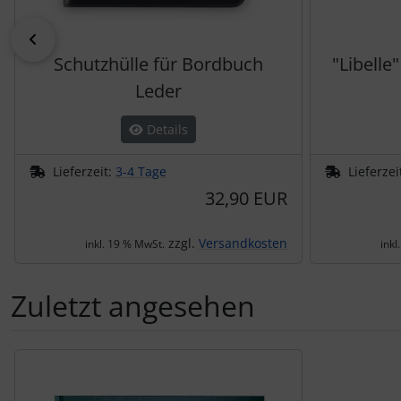
zurück
Schutzhülle für Bordbuch
"Libelle
Leder
Details
Lieferzeit:
3-4 Tage
Lieferzei
32,90 EUR
zzgl.
Versandkosten
inkl. 19 % MwSt.
inkl
Zuletzt angesehen
Es folgt ein Produktslider - navigieren Sie mit der Tab-Tas