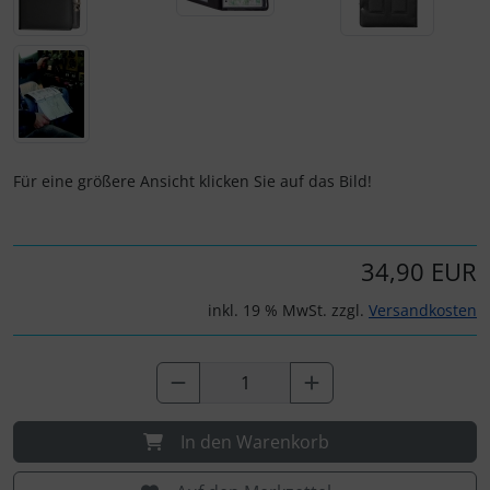
IMPACTFOAM
Personalisierte Produkte
Instrumente
Schlüsselanhänger
Mückenputzer
Schmuck
Navigation
Taschen
Für eine größere Ansicht klicken Sie auf das Bild!
Reifen, Schläuche und Co.
Thermikhüte
34,90 EUR
Sauerstoff, Gas und Feuer
3D Reliefkarten
inkl. 19 % MwSt. zzgl.
Versandkosten
Schläuche, Verbinder....
Schrauben, Muttern & Co.
In den Warenkorb
Schutz und Pflege