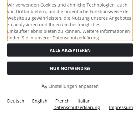
Wir verwenden Cookies und ähnliche Technologien, auch
von Drittanbietern, um die ordentliche Funktionsweise der
Website zu gewährleisten, die Nutzung unseres Angebotes
zu analysieren und Ihnen ein bestmögliches
Einkaufserlebnis bieten zu können. Weitere Informationen
Social Media
finden Sie in unserer Datenschutzerklärung.
ALLE AKZEPTIEREN
NUR NOTWENDIGE
Widerrufsformular
Einstellungen anpassen
Deutsch
English
French
Italian
Datenschutzerklärung
Impressum
Alle Preise inkl. gesetzl. MwSt. zzgl.
Versandkosten
. Die
durchgestrichenen Preise entsprechen dem bisherigen Preis