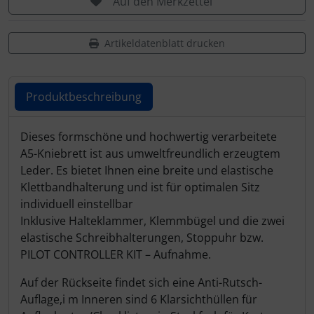
Auf den Merkzettel
Schutztaschen Interieur
Artikeldatenblatt drucken
Tapes und Tuning
Transponder
Produktbeschreibung
Warn- und Schutzfolien
Produktbeschreibung
Dieses formschöne und hochwertig verarbeitete
A5-Kniebrett ist aus umweltfreundlich erzeugtem
Sonstiges
Leder. Es bietet Ihnen eine breite und elastische
Klettbandhalterung und ist für optimalen Sitz
individuell einstellbar
Inklusive Halteklammer, Klemmbügel und die zwei
elastische Schreibhalterungen, Stoppuhr bzw.
PILOT CONTROLLER KIT – Aufnahme.
Auf der Rückseite findet sich eine Anti-Rutsch-
Auflage,i m Inneren sind 6 Klarsichthüllen für