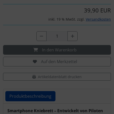
IMPACTFOAM
Personalisierte Produkte
39,90 EUR
Instrumente
Schlüsselanhänger
inkl. 19 % MwSt. zzgl.
Versandkosten
Mückenputzer
Schmuck
Navigation
Taschen
In den Warenkorb
Reifen, Schläuche und Co.
Thermikhüte
Auf den Merkzettel
Sauerstoff, Gas und Feuer
3D Reliefkarten
Artikeldatenblatt drucken
Schläuche, Verbinder....
Schrauben, Muttern & Co.
Produktbeschreibung
Schutz und Pflege
Produktbeschreibung
Smartphone Kniebrett – Entwickelt von Piloten