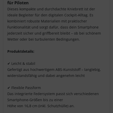
für Piloten
Schutztaschen Interieur
Dieses kompakte und durchdachte Kniebrett ist der
ideale Begleiter für den digitalen Cockpit-Alltag. Es
Tapes und Tuning
kombiniert robuste Materialien mit praktischer
Funktionalität und sorgt dafür, dass dein Smartphone
Transponder
jederzeit sicher und griffbereit bleibt – ob bei schönem
Wetter oder bei turbulenten Bedingungen.
Warn- und Schutzfolien
Produktdetails:
Sonstiges
✔ Leicht & stabil
Gefertigt aus hochwertigem ABS-Kunststoff – langlebig,
widerstandsfähig und dabei angenehm leicht
✔ Flexible Passform
Das integrierte Federsystem passt sich verschiedenen
Smartphone-Größen bis zu einer
Höhe von 16,8 cm (inkl. Schutzhülle) an.