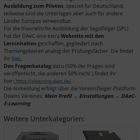
Ausbildung zum Piloten
, speziell für Deutschland,
teilweise sind die Unterlagen aber auch für andere
Elektrik, Kabel und Co.
Fallschirmspringer
Zubehör und Ersatzteile für Instrumente
Fliegerkarten
IMPACTFOAM
Länder Europas verwendbar.
Für die theoretische Ausbildung der Segelfieger (SPL)
ELT, Notsender
Fliegerspiele
Kniebretter
hat der DAeC eine extra
Webseite mit den
Lerninhalten
geschaffen, gegliedert nach
Fallschirme
Fliegeruhren
Literatur / Bücher
Themengebieten analog der Prüfungsfächer. Die findet
ihr
hier.
FLARM® und ADS-B
Für Pilotenkinder
Südfrankreich-Zubehör
Den Fragenkatalog
dazu (50% der Fragen sind
veröffentlicht, die anderen 50% nicht ) findet ihr
Flügelsporne- und -Rädchen
Geschenk-Boutique
Thermikhüte
hier:
https://elearning.daec.de/
Die Anmeldung erfolgt über die Vereinsflieger-Plattform
Funkgeräte
Gutscheine
Ver- und Entsorgung
Deiens Vereines:
Mein Profil → Einstellungen → DAeC-
E-Learning
Gurte
Kalender
Warm und Kalt
Weitere Unterkategorien:
Headsets, Kopfhörer
Magnetflugzeuge
Sonstiges