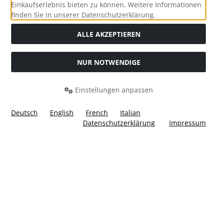
Einkaufserlebnis bieten zu können. Weitere Informationen
Social Media
finden Sie in unserer Datenschutzerklärung.
ALLE AKZEPTIEREN
NUR NOTWENDIGE
Widerrufsformular
Einstellungen anpassen
Deutsch
English
French
Italian
Datenschutzerklärung
Impressum
Alle Preise inkl. gesetzl. MwSt. zzgl.
Versandkosten
. Die
durchgestrichenen Preise entsprechen dem bisherigen Preis
bei Ülis Segelflugbedarf GmbH.
Ülis Segelflugbedarf GmbH © 2026 | Template © 2026 by Karl
i
alla eCommerce Shopsoftware © 2006 -2026