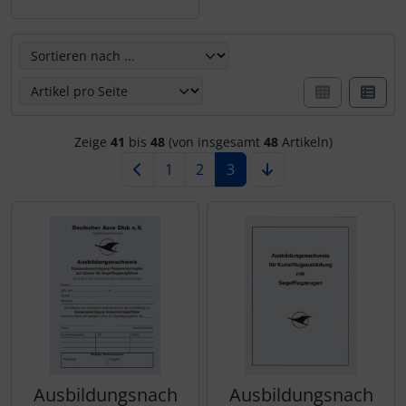
Hier können Sie die nachfolgenden Artikel umsortieren u
Zeige
41
bis
48
(von insgesamt
48
Artikeln)
1
2
3
Ausbildungsnach
Ausbildungsnach