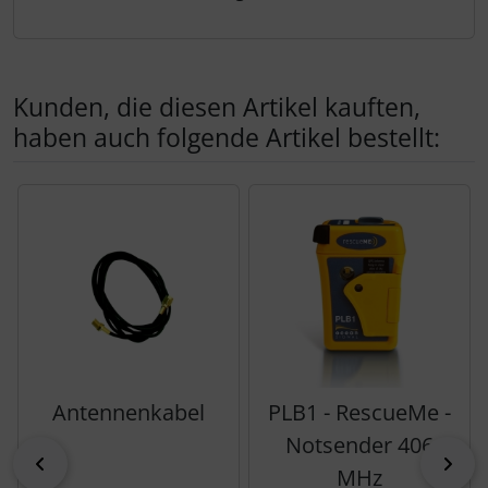
Schutztaschen Interieur
Tapes und Tuning
Kunden, die diesen Artikel kauften,
Transponder
haben auch folgende Artikel bestellt:
Warn- und Schutzfolien
Es folgt ein Produktslider - navigieren Sie mit der Tab-Tas
Sonstiges
Antennenkabel
PLB1 - RescueMe -
Notsender 406
zurück
vor
MHz