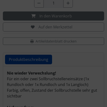
Schutztaschen Interieur
Tapes und Tuning
In den Warenkorb
Auf den Merkzettel
Transponder
Warn- und Schutzfolien
Artikeldatenblatt drucken
Sonstiges
Produktbeschreibung
Produktbeschreibung
Nie wieder Verwechslung!
Für ein oder zwei Sollbruchstelleneinsätze (1x
Rundloch oder 1x Rundloch und 1x Langloch)
Farbig, offen, Zustand der Sollbruchstelle sehr gut
sichtbar