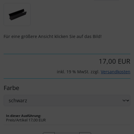
IMPACTFOAM
Personalisierte Produkte
Instrumente
Schlüsselanhänger
Mückenputzer
Schmuck
Für eine größere Ansicht klicken Sie auf das Bild!
Navigation
Taschen
17,00 EUR
Reifen, Schläuche und Co.
Thermikhüte
inkl. 19 % MwSt. zzgl.
Versandkosten
Sauerstoff, Gas und Feuer
3D Reliefkarten
Farbe
Schläuche, Verbinder....
Schrauben, Muttern & Co.
In dieser Ausführung:
Preis/Artikel
17,00 EUR
Schutz und Pflege