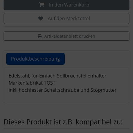
IMPACTFOAM
Personalisierte Produkte
In den Warenkorb
Instrumente
Schlüsselanhänger
Auf den Merkzettel
Mückenputzer
Schmuck
Artikeldatenblatt drucken
Navigation
Taschen
Produktbeschreibung
Reifen, Schläuche und Co.
Thermikhüte
Produktbeschreibung
Edelstahl, für Einfach-Sollbruchstellenhalter
Sauerstoff, Gas und Feuer
3D Reliefkarten
Markenfabrikat TOST
inkl. hochfester Schaftschraube und Stopmutter
Schläuche, Verbinder....
Schrauben, Muttern & Co.
Dieses Produkt ist z.B. kompatibel zu:
Schutz und Pflege