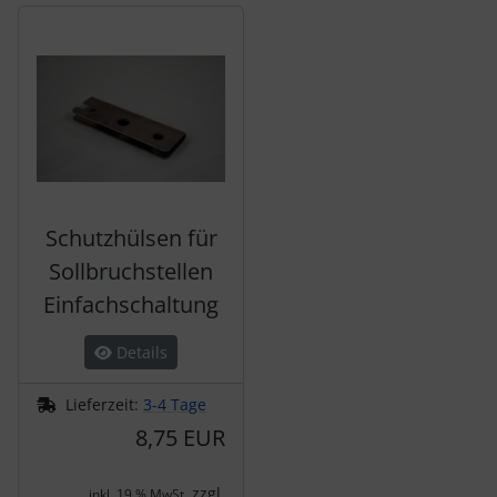
Es folgt ein Produktslider - navigieren Sie mit der Tab-Tas
Schutztaschen Interieur
Tapes und Tuning
Transponder
Warn- und Schutzfolien
Schutzhülsen für
Sonstiges
Sollbruchstellen
Einfachschaltung
Details
Lieferzeit:
3-4 Tage
8,75 EUR
zzgl.
inkl. 19 % MwSt.