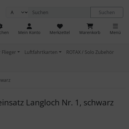
Suchen
chen
Mein Konto
Merkzettel
Warenkorb
Menü
 Flieger
Luftfahrtkarten
ROTAX / Solo Zubehör
hwarz
 navigieren. Zum Vergrößern klicken Sie auf das Bild.
einsatz Langloch Nr. 1, schwarz