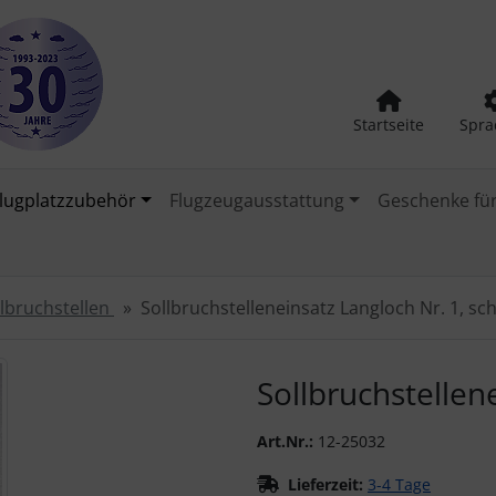
Startseite
Spra
lugplatzzubehör
Flugzeugausstattung
Geschenke für
llbruchstellen
Sollbruchstelleneinsatz Langloch Nr. 1, sc
urück-" und "Vor-Button" nutzen, um zwischen den Bildern zu
Sollbruchstellen
Art.Nr.:
12-25032
Lieferzeit:
3-4 Tage