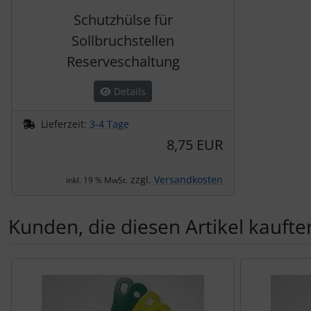
Schutztaschen Interieur
Schutzhülse für
Sollbruchstellen
Tapes und Tuning
Reserveschaltung
Transponder
Details
Warn- und Schutzfolien
Lieferzeit:
3-4 Tage
8,75 EUR
Sonstiges
zzgl.
Versandkosten
inkl. 19 % MwSt.
Kunden, die diesen Artikel kauften
Es folgt ein Produktslider - navigieren Sie mit der Tab-Tas