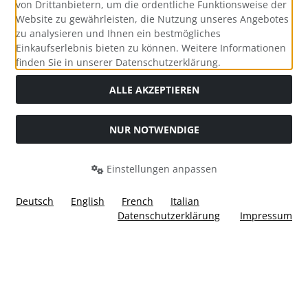
von Drittanbietern, um die ordentliche Funktionsweise der
Website zu gewährleisten, die Nutzung unseres Angebotes
zu analysieren und Ihnen ein bestmögliches
Einkaufserlebnis bieten zu können. Weitere Informationen
Social Media
finden Sie in unserer Datenschutzerklärung.
ALLE AKZEPTIEREN
NUR NOTWENDIGE
Widerrufsformular
Einstellungen anpassen
Deutsch
English
French
Italian
Datenschutzerklärung
Impressum
Alle Preise inkl. gesetzl. MwSt. zzgl.
Versandkosten
. Die
durchgestrichenen Preise entsprechen dem bisherigen Preis
bei Ülis Segelflugbedarf GmbH.