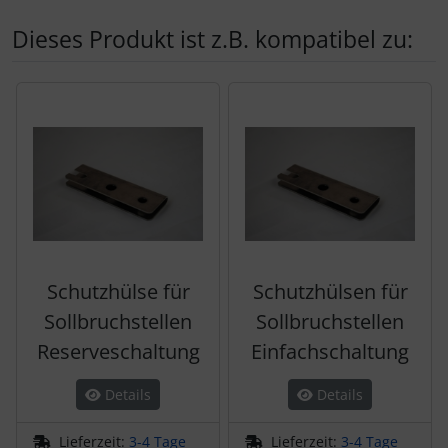
Schutztaschen Interieur
Dieses Produkt ist z.B. kompatibel zu:
Tapes und Tuning
Es folgt ein Produktslider - navigieren Sie mit der Tab-Tas
Transponder
Warn- und Schutzfolien
Sonstiges
Schutzhülse für
Schutzhülsen für
Sollbruchstellen
Sollbruchstellen
Reserveschaltung
Einfachschaltung
Details
Details
Lieferzeit:
3-4 Tage
Lieferzeit:
3-4 Tage