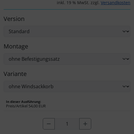
IMPACTFOAM
Personalisierte Produkte
inkl. 19 % MwSt. zzgl.
Versandkosten
Instrumente
Schlüsselanhänger
Version
Mückenputzer
Schmuck
Montage
Navigation
Taschen
Reifen, Schläuche und Co.
Thermikhüte
Variante
Sauerstoff, Gas und Feuer
3D Reliefkarten
Schläuche, Verbinder....
In dieser Ausführung:
Preis/Artikel
54,00 EUR
Schrauben, Muttern & Co.
Schutz und Pflege