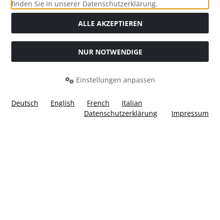
Social Media
finden Sie in unserer Datenschutzerklärung.
ALLE AKZEPTIEREN
NUR NOTWENDIGE
Widerrufsformular
Einstellungen anpassen
Deutsch
English
French
Italian
Datenschutzerklärung
Impressum
Alle Preise inkl. gesetzl. MwSt. zzgl.
Versandkosten
. Die
durchgestrichenen Preise entsprechen dem bisherigen Preis
bei Ülis Segelflugbedarf GmbH.
Ülis Segelflugbedarf GmbH © 2026 | Template © 2026 by Karl
i
alla eCommerce Shopsoftware © 2006 -2026