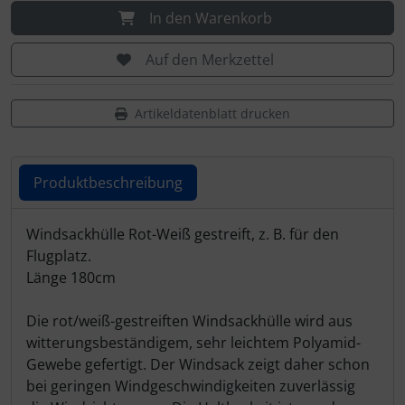
Schutztaschen Interieur
In den Warenkorb
Tapes und Tuning
Auf den Merkzettel
Transponder
Artikeldatenblatt drucken
Warn- und Schutzfolien
Produktbeschreibung
Sonstiges
Produktbeschreibung
Windsackhülle Rot-Weiß gestreift, z. B. für den
Flugplatz.
Länge 180cm
Die rot/weiß-gestreiften Windsackhülle wird aus
witterungsbeständigem, sehr leichtem Polyamid-
Gewebe gefertigt. Der Windsack zeigt daher schon
bei geringen Windgeschwindigkeiten zuverlässig