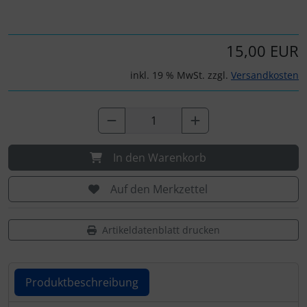
Personalisierte Produkte
Schlüsselanhänger
15,00 EUR
Schmuck
inkl. 19 % MwSt. zzgl.
Versandkosten
Taschen
Thermikhüte
In den Warenkorb
3D Reliefkarten
Auf den Merkzettel
Artikeldatenblatt drucken
Produktbeschreibung