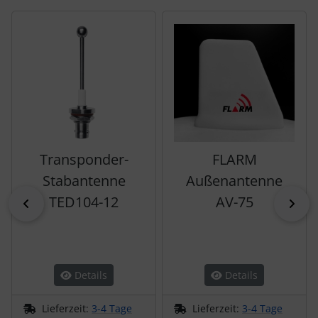
Es folgt ein Produktslider - navigieren Sie mit der Tab-Tas
Transponder-
FLARM
Stabantenne
Außenantenne
TED104-12
AV-75
zurück
vor
Details
Details
Lieferzeit:
3-4 Tage
Lieferzeit:
3-4 Tage