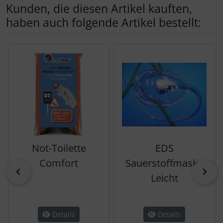
Kunden, die diesen Artikel kauften,
haben auch folgende Artikel bestellt:
Es folgt ein Produktslider - navigieren Sie mit der Tab-Tas
Not-Toilette
EDS
Comfort
Sauerstoffmaske
zurück
vor
Leicht
Details
Details