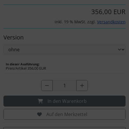
Personalisierte Produkte
356,00 EUR
Schlüsselanhänger
inkl. 19 % MwSt. zzgl.
Versandkosten
Schmuck
Version
Taschen
Thermikhüte
In dieser Ausführung:
Preis/Artikel
356,00 EUR
3D Reliefkarten
In den Warenkorb
Auf den Merkzettel