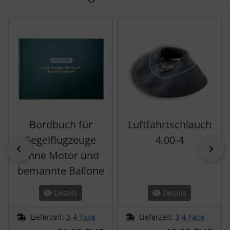
Es folgt ein Produktslider - navigieren Sie mit der Tab-Tas
Bordbuch für
Luftfahrtschlauch
Segelflugzeuge
4.00-4
zurück
vor
ohne Motor und
bemannte Ballone
Details
Details
Lieferzeit:
3-4 Tage
Lieferzeit:
3-4 Tage