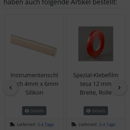
haben auch folgende Artikel bestellt:
Es folgt ein Produktslider - navigieren Sie mit der Tab-Tas
Instrumentenschl
Spezial-Klebefilm
auch 4mm x 6mm
tesa 12 mm
zurück
vor
Silikon
Breite, Rolle
Details
Details
Lieferzeit:
3-4 Tage
Lieferzeit:
3-4 Tage