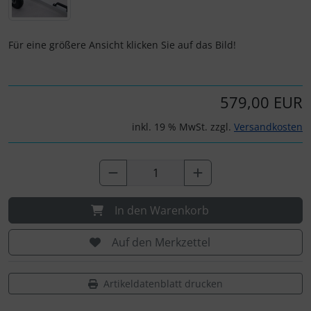
Personalisierte Produkte
Schlüsselanhänger
Für eine größere Ansicht klicken Sie auf das Bild!
Schmuck
579,00 EUR
Taschen
inkl. 19 % MwSt. zzgl.
Versandkosten
Thermikhüte
3D Reliefkarten
In den Warenkorb
Auf den Merkzettel
Artikeldatenblatt drucken