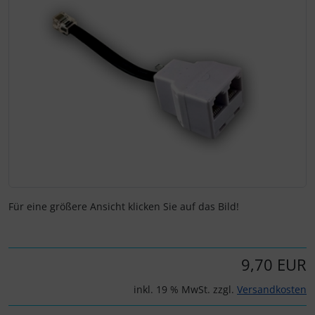
Fallschirmspringer
Zubehör und Ersatzteile für Instrumente
Fliegerkarten
IMPACTFOAM
Fliegerspiele
Kniebretter
Fliegeruhren
Literatur / Bücher
Für Pilotenkinder
Südfrankreich-Zubehör
Geschenk-Boutique
Thermikhüte
Für eine größere Ansicht klicken Sie auf das Bild!
Gutscheine
Ver- und Entsorgung
Kalender
Warm und Kalt
9,70 EUR
Magnetflugzeuge
Sonstiges
inkl. 19 % MwSt. zzgl.
Versandkosten