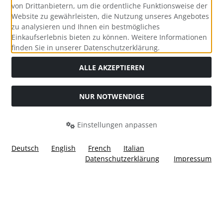
von Drittanbietern, um die ordentliche Funktionsweise der
Website zu gewährleisten, die Nutzung unseres Angebotes
zu analysieren und Ihnen ein bestmögliches
Einkaufserlebnis bieten zu können. Weitere Informationen
Social Media
finden Sie in unserer Datenschutzerklärung.
ALLE AKZEPTIEREN
NUR NOTWENDIGE
Widerrufsformular
Einstellungen anpassen
Deutsch
English
French
Italian
Datenschutzerklärung
Impressum
Alle Preise inkl. gesetzl. MwSt. zzgl.
Versandkosten
. Die
durchgestrichenen Preise entsprechen dem bisherigen Preis
bei Ülis Segelflugbedarf GmbH.