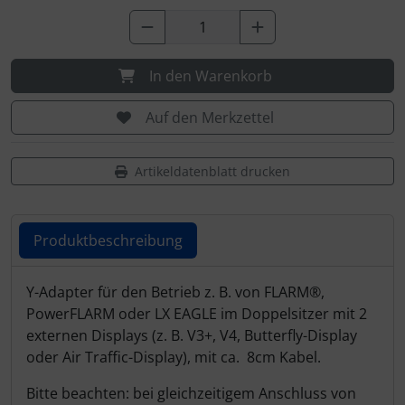
Personalisierte Produkte
Schlüsselanhänger
In den Warenkorb
Schmuck
Auf den Merkzettel
Taschen
Artikeldatenblatt drucken
Thermikhüte
3D Reliefkarten
Produktbeschreibung
Produktbeschreibung
Y-Adapter für den Betrieb z. B. von FLARM
®
,
PowerFLARM oder LX EAGLE im Doppelsitzer mit 2
externen Displays (z. B. V3+, V4, Butterfly-Display
oder Air Traffic-Display), mit ca. 8cm Kabel.
Bitte beachten: bei gleichzeitigem Anschluss von