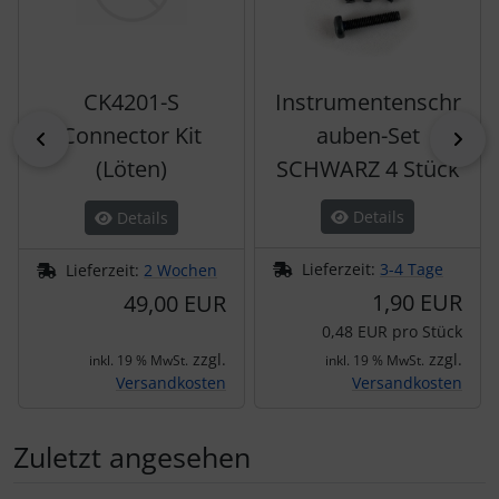
CK4201-S
Instrumentenschr
Connector Kit
auben-Set
zurück
vor
(Löten)
SCHWARZ 4 Stück
Details
Details
Lieferzeit:
3-4 Tage
Lieferzeit:
2 Wochen
1,90 EUR
49,00 EUR
0,48 EUR pro Stück
zzgl.
zzgl.
inkl. 19 % MwSt.
inkl. 19 % MwSt.
Versandkosten
Versandkosten
Zuletzt angesehen