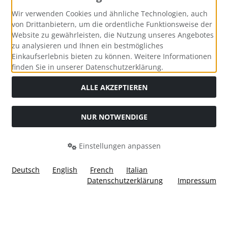
Zahlungsmethoden
Wir verwenden Cookies und ähnliche Technologien, auch
von Drittanbietern, um die ordentliche Funktionsweise der
Website zu gewährleisten, die Nutzung unseres Angebotes
zu analysieren und Ihnen ein bestmögliches
Einkaufserlebnis bieten zu können. Weitere Informationen
Social Media
finden Sie in unserer Datenschutzerklärung.
ALLE AKZEPTIEREN
NUR NOTWENDIGE
Widerrufsformular
Einstellungen anpassen
Deutsch
English
French
Italian
Datenschutzerklärung
Impressum
Alle Preise inkl. gesetzl. MwSt. zzgl.
Versandkosten
. Die
durchgestrichenen Preise entsprechen dem bisherigen Preis