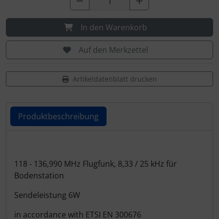
Personalisierte Produkte
Schlüsselanhänger
In den Warenkorb
Auf den Merkzettel
Schmuck
Taschen
Artikeldatenblatt drucken
Thermikhüte
Produktbeschreibung
3D Reliefkarten
Produktbeschreibung
118 - 136,990 MHz Flugfunk, 8,33 / 25 kHz für
Bodenstation
Sendeleistung 6W
in accordance with ETSI EN 300676