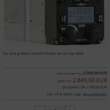
Fallschirmspringer
Zubehör und Ersatzteile für Instrumente
Fliegerkarten
IMPACTFOAM
Fliegerspiele
Kniebretter
Fliegeruhren
Literatur / Bücher
Für Pilotenkinder
Südfrankreich-Zubehör
Für eine größere Ansicht klicken Sie auf das Bild!
Geschenk-Boutique
Thermikhüte
2.999,00 EUR
Gutscheine
Ver- und Entsorgung
Unser bisheriger Preis
2.849,00 EUR
Jetzt nur
Kalender
Warm und Kalt
Sie sparen 5% / 150,00 EUR
inkl. 19 % MwSt. zzgl.
Versandkosten
Magnetflugzeuge
Sonstiges