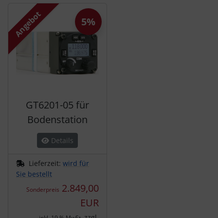
Es folgt ein Produktslider - navigieren Sie mit der Tab-Tas
Angebot
5%
GT6201-05 für
Bodenstation
Details
Lieferzeit:
wird für
Sie bestellt
2.849,00
Sonderpreis
EUR
zzgl.
inkl. 19 % MwSt.