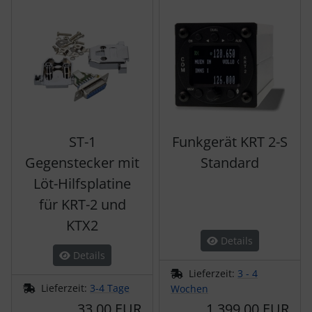
Es folgt ein Produktslider - navigieren Sie mit der Tab-Tas
ST-1
Funkgerät KRT 2-S
Gegenstecker mit
Standard
Löt-Hilfsplatine
für KRT-2 und
KTX2
Details
Details
Lieferzeit:
3 - 4
Lieferzeit:
3-4 Tage
Wochen
33,00 EUR
1.399,00 EUR