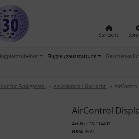
Startseite
Spra
lugplatzzubehör
Flugzeugausstattung
Geschenke für
hör für Funkgeräte
Air Avionics / Garrecht
AirControl
urück-" und "Vor-Button" nutzen, um zwischen den Bildern zu
AirControl Displ
Art.Nr.:
25-114407
HAN:
B527