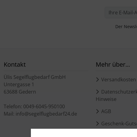
Der Newsle
Kontakt
Mehr über...
Ülis Segelflugbedarf GmbH
Versandkosten
Untergasse 1
63688 Gedern
Datenschutzerk
Hinweise
Telefon: 0049-6045-950100
AGB
Mail: info@segelflugbedarf24.de
Geschenk-Guts
Kontakt