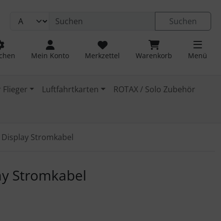
Suchen
chen
Mein Konto
Merkzettel
Warenkorb
Menü
 Flieger
Luftfahrtkarten
ROTAX / Solo Zubehör
 Display Stromkabel
 navigieren. Zum Vergrößern klicken Sie auf das Bild.
ay Stromkabel