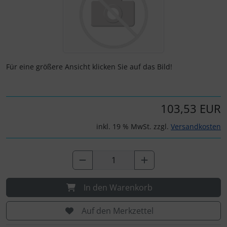
Fallschirmspringer
Zubehör und Ersatzteile für Instrumente
Fliegerkarten
IMPACTFOAM
Fliegerspiele
Kniebretter
Für eine größere Ansicht klicken Sie auf das Bild!
Fliegeruhren
Literatur / Bücher
Für Pilotenkinder
Südfrankreich-Zubehör
103,53 EUR
Geschenk-Boutique
Thermikhüte
inkl. 19 % MwSt. zzgl.
Versandkosten
Gutscheine
Ver- und Entsorgung
Kalender
Warm und Kalt
In den Warenkorb
Magnetflugzeuge
Sonstiges
Auf den Merkzettel