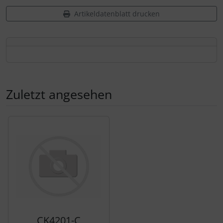
Personalisierte Produkte
Artikeldatenblatt drucken
Schlüsselanhänger
Schmuck
Taschen
Zuletzt angesehen
Thermikhüte
Es folgt ein Produktslider - navigieren Sie mit der Tab-Tas
3D Reliefkarten
CK4201-C