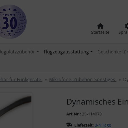
Startseite
Spra
lugplatzzubehör
Flugzeugausstattung
Geschenke für
hör für Funkgeräte
Mikrofone, Zubehör, Sonstiges
Dy
urück-" und "Vor-Button" nutzen, um zwischen den Bildern zu
Dynamisches Ein
Art.Nr.:
25-114070
Lieferzeit:
3-4 Tage