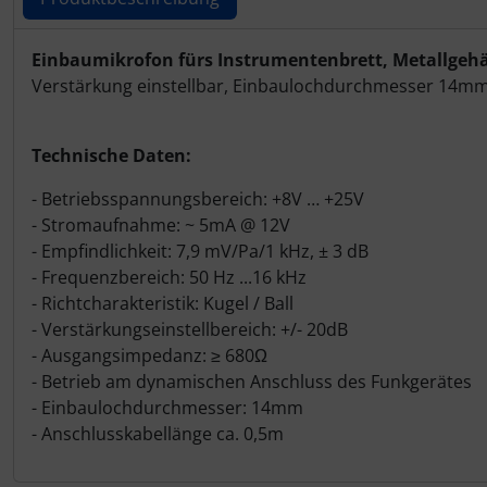
Personalisierte Produkte
Produktbeschreibung
Schlüsselanhänger
Einbaumikrofon fürs Instrumentenbrett, Metallgeh
Verstärkung einstellbar, Einbaulochdurchmesser 14mm, 
Schmuck
Technische Daten:
Taschen
- Betriebsspannungsbereich: +8V … +25V
- Stromaufnahme: ~ 5mA @ 12V
Thermikhüte
- Empfindlichkeit: 7,9 mV/Pa/1 kHz, ± 3 dB
- Frequenzbereich: 50 Hz ...16 kHz
3D Reliefkarten
- Richtcharakteristik: Kugel / Ball
- Verstärkungseinstellbereich: +/- 20dB
- Ausgangsimpedanz: ≥ 680Ω
- Betrieb am dynamischen Anschluss des Funkgerätes
- Einbaulochdurchmesser: 14mm
- Anschlusskabellänge ca. 0,5m