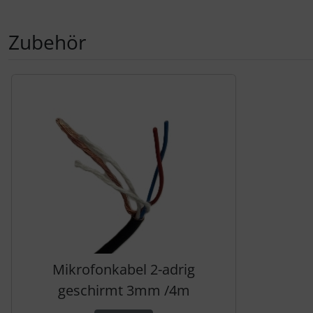
Zubehör
Es folgt ein Produktslider - navigieren Sie mit der Tab-Tas
Mikrofonkabel 2-adrig
geschirmt 3mm /4m