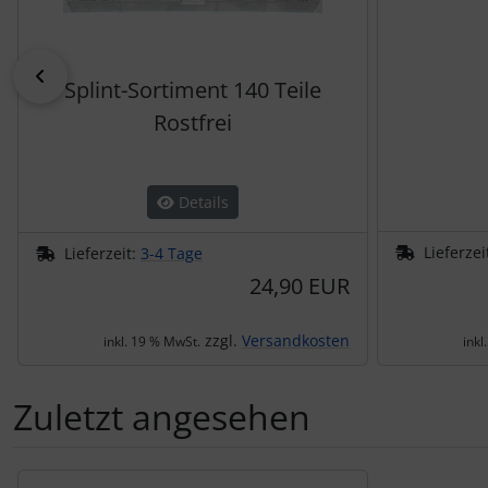
zurück
Splint-Sortiment 140 Teile
Rostfrei
Details
Lieferzei
Lieferzeit:
3-4 Tage
24,90 EUR
zzgl.
Versandkosten
inkl. 19 % MwSt.
inkl
Zuletzt angesehen
Es folgt ein Produktslider - navigieren Sie mit der Tab-Tas