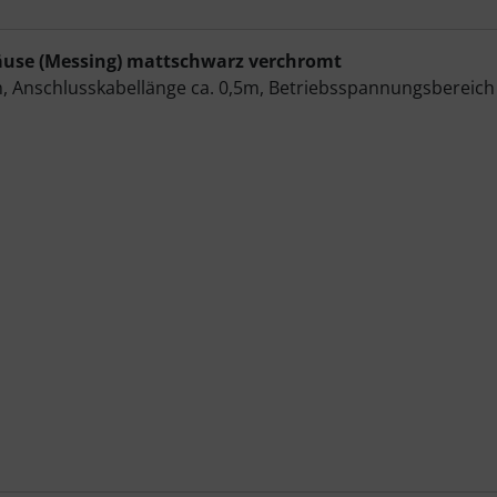
äuse (Messing) mattschwarz verchromt
Anschlusskabellänge ca. 0,5m, Betriebsspannungsbereich vo