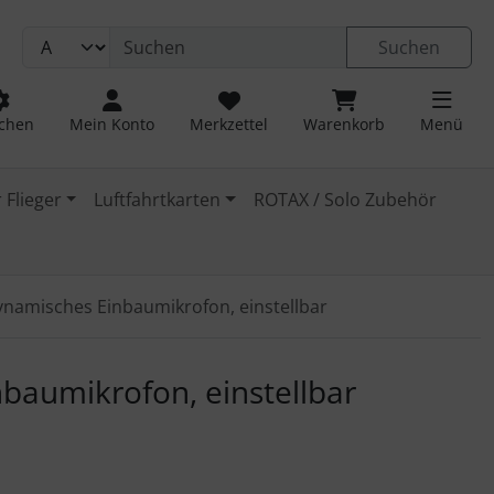
Suchen
chen
Mein Konto
Merkzettel
Warenkorb
Menü
 Flieger
Luftfahrtkarten
ROTAX / Solo Zubehör
namisches Einbaumikrofon, einstellbar
 navigieren. Zum Vergrößern klicken Sie auf das Bild.
baumikrofon, einstellbar