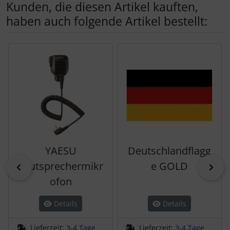
Kunden, die diesen Artikel kauften,
haben auch folgende Artikel bestellt:
Es folgt ein Produktslider - navigieren Sie mit der Tab-Tas
YAESU
Deutschlandflagg
Lautsprechermikr
e GOLD
zurück
vor
ofon
Details
Details
Lieferzeit:
3-4 Tage
Lieferzeit:
3-4 Tage