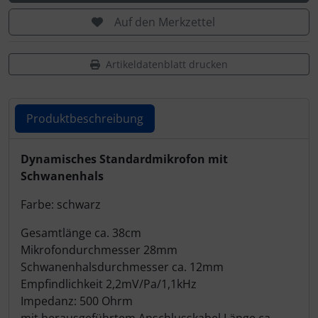
Auf den Merkzettel
Artikeldatenblatt drucken
Produktbeschreibung
Produktbeschreibung
Dynamisches Standardmikrofon mit
Schwanenhals
Farbe: schwarz
Gesamtlänge ca. 38cm
Mikrofondurchmesser 28mm
Schwanenhalsdurchmesser ca. 12mm
Empfindlichkeit 2,2mV/Pa/1,1kHz
Impedanz: 500 Ohrm
mit herausgeführtem Anschlusskabel Länge ca.