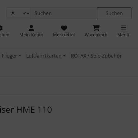
Suchen
chen
Mein Konto
Merkzettel
Warenkorb
Menü
 Flieger
Luftfahrtkarten
ROTAX / Solo Zubehör
 navigieren. Zum Vergrößern klicken Sie auf das Bild.
iser HME 110