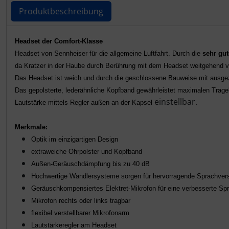
Personalisierte Produkte
Produktbeschreibung
Schlüsselanhänger
Produktbeschreibung
Headset der Comfort-Klasse
Schmuck
Headset von Sennheiser für die allgemeine Luftfahrt. Durch die
sehr gu
da Kratzer in der Haube durch Berührung mit dem Headset weitgehend 
Das Headset ist weich und durch die geschlossene Bauweise mit ausge
Taschen
Das gepolsterte, lederähnliche Kopfband gewährleistet maximalen Trage
einstellbar.
Lautstärke mittels Regler außen an der Kapsel
Thermikhüte
Merkmale:
3D Reliefkarten
Optik im einzigartigen Design
extraweiche Ohrpolster und Kopfband
Außen-Geräuschdämpfung bis zu 40 dB
Hochwertige Wandlersysteme sorgen für hervorragende Sprachvers
Geräuschkompensiertes Elektret-Mikrofon für eine verbesserte Sp
Mikrofon rechts oder links tragbar
flexibel verstellbarer Mikrofonarm
Lautstärkeregler am Headset