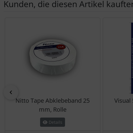
Kunden, die diesen Artikel kauften
Es folgt ein Produktslider - navigieren Sie mit der Tab-Tas
zurück
Nitto Tape Abklebeband 25
Visual
mm, Rolle
Details