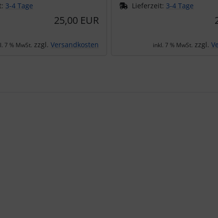
t:
3-4 Tage
Lieferzeit:
3-4 Tage
25,00 EUR
zzgl.
Versandkosten
zzgl.
V
kl. 7 % MwSt.
inkl. 7 % MwSt.
te zu den einzelnen Artikeln.