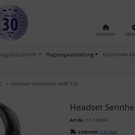
Startseite
Spra
lugplatzzubehör
Flugzeugausstattung
Geschenke für
er
Headset Sennheiser HME 110
urück-" und "Vor-Button" nutzen, um zwischen den Bildern zu
Headset Sennhe
Art.Nr.:
11-115250
Lieferzeit:
3-4 Tage