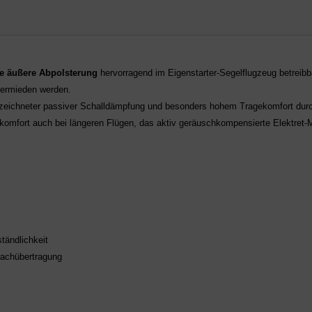
te äußere Abpolsterung
hervorragend im Eigenstarter-Segelflugzeug betreib
vermieden werden.
zeichneter passiver Schalldämpfung und besonders hohem Tragekomfort durc
komfort auch bei längeren Flügen, das aktiv geräuschkompensierte Elektret-M
tändlichkeit
rachübertragung