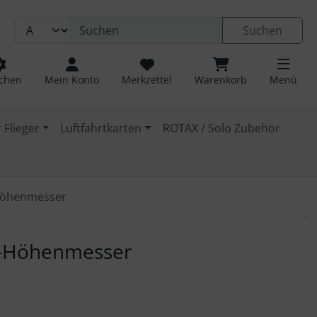
Suchen
chen
Mein Konto
Merkzettel
Warenkorb
Menü
 Flieger
Luftfahrtkarten
ROTAX / Solo Zubehör
Höhenmesser
 navigieren. Zum Vergrößern klicken Sie auf das Bild.
m-Höhenmesser