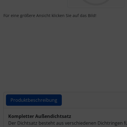
Fallschirmspringer
Fliegerkarten
IMPACTFOAM
Für eine größere Ansicht klicken Sie auf das Bild!
Fliegerspiele
Kniebretter
Fliegeruhren
Literatur / Bücher
Für Pilotenkinder
Südfrankreich-Zubehör
Geschenk-Boutique
Thermikhüte
Gutscheine
Ver- und Entsorgung
Kalender
Warm und Kalt
Produktbeschreibung
Magnetflugzeuge
Sonstiges
Produktbeschreibung
Kompletter Außendichtsatz
Der Dichtsatz besteht aus verschiedenen Dichtringen fü