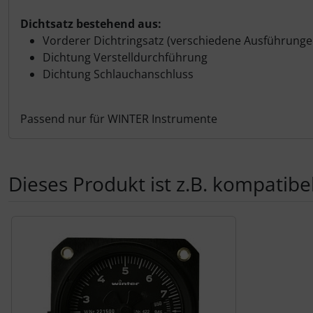
Personalisierte Produkte
Dichtsatz bestehend aus:
Schlüsselanhänger
Vorderer Dichtringsatz (verschiedene Ausführunge
Dichtung Verstelldurchführung
Schmuck
Dichtung Schlauchanschluss
Taschen
Passend nur für WINTER Instrumente
Thermikhüte
Dieses Produkt ist z.B. kompatibel
3D Reliefkarten
Es folgt ein Produktslider - navigieren Sie mit der Tab-Tas