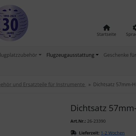
Startseite
Spra
lugplatzzubehör
Flugzeugausstattung
Geschenke für
ehör und Ersatzteile für Instrumente
Dichtsatz 57mm-
urück-" und "Vor-Button" nutzen, um zwischen den Bildern zu
Dichtsatz 57m
Art.Nr.:
26-23390
Lieferzeit:
1-2 Wochen