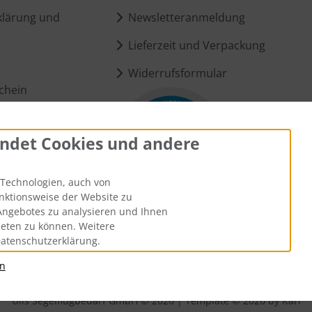
lärung und
Newsletteranmeldung
Lieferzeit und Verpackung
Widerrufsformular
chein
ndet Cookies und andere
ungen
Technologien, auch von
unktionsweise der Website zu
Angebotes zu analysieren und Ihnen
ieten zu können. Weitere
Datenschutzerklärung.
an
andkosten
. Die durchgestrichenen Preise entsprechen dem bisheri
Ülis Segelflugbedarf GmbH © 2026 | Template © 2026 by Karl