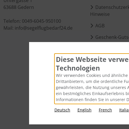
Untergasse 1
63688 Gedern
Datenschutzerk
Hinweise
Telefon: 0049-6045-950100
AGB
Mail: info@segelflugbedarf24.de
Geschenk-Guts
Kontakt
Diese Webseite verwe
Cookie Einstell
Technologien
Wir verwenden Cookies und ähnliche 
Drittanbietern, um die ordentliche F
gewährleisten, die Nutzung unseres 
ein bestmögliches Einkaufserlebnis b
Informationen finden Sie in unserer 
Deutsch
English
French
Itali
Alle Preise inkl. gesetzl. MwSt. zzgl.
Vers