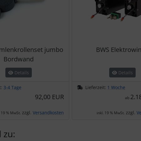
mlenkrollenset jumbo
BWS Elektrowi
Bordwand
Details
Details
t:
3-4 Tage
Lieferzeit:
1 Woche
92,00 EUR
2.1
ab
zzgl.
Versandkosten
zzgl.
V
. 19 % MwSt.
inkl. 19 % MwSt.
 zu: