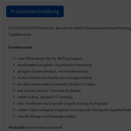
Personalisierte Produkte
Produktbeschreibung
Schlüsselanhänger
Produktbeschreibung
Das GELENKSYSTEM bewirkt, dass sich der flexible Putzer automatisch beim Putzvorgang a
Schmuck
Tragflächenende.
Taschen
Produktvorteile:
einen Mückenputzer-Typ für alle Flugzeugtypen
Thermikhüte
aerodynamisch ausgefeilte, ansprechende Formgebung
geringster Zusatzwiderstand, weil stromlinienförmig
3D Reliefkarten
höchste Präzision der Bauteile durch Spritzgusstechnik
bewährte faserverstärkte Kunststoffe mit hoher Festigkeit
kein Knicken und kein Verwinden der Bauteile
stabiler Aufbau, dauerhaft UV-beständig
hohe Putzeffizienz durch spezielle doppelte Führung der Putzfäden
stabiles Gleiten entlang der Flügelnase durch spezielle Führung der doppelten Putz
schnelle Montage und Demontage möglich
Werkstoff:
faserverstärkter Kunststoff