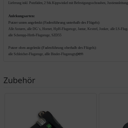
Lieferung inkl. Putzfäden, 2 Stk.Kippwinkel mit Befestigungsschrauben, Justieranleitun
Anlekungsarten:
Putzer
unten angelenkt (Fadenführung unterhalb des Flügels):
Alle Antares, alle DG`s, Hornet, HpH-Flugzeuge, Jantar, Kestrel, Jonker, alle LS-Flu
alle Schempp-Hirth-Flugzeuge, SZD55
Putzer oben angelenkt (Fadenführung oberhalb des Flügels):
pen
alle Schleicher-Flugzeuge, allle Binder-Flugzeugty
Zubehör
Es folgt ein Produktslider - navigieren Sie mit der Tab-Tas