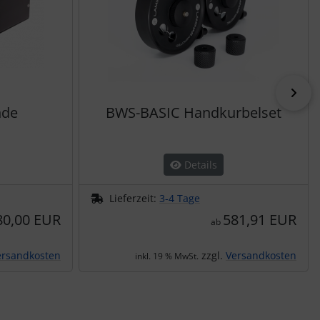
vor
nde
BWS-BASIC Handkurbelset
Details
Lieferzeit:
3-4 Tage
80,00 EUR
581,91 EUR
ab
ersandkosten
zzgl.
Versandkosten
inkl. 19 % MwSt.