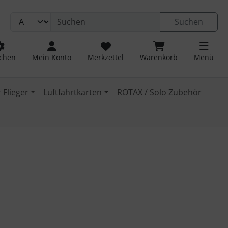
Suchen
chen
Mein Konto
Merkzettel
Warenkorb
Menü
 Flieger
Luftfahrtkarten
ROTAX / Solo Zubehör
 navigieren. Zum Vergrößern klicken Sie auf das Bild.