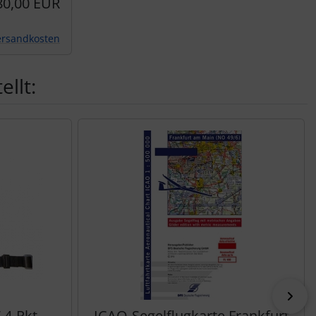
80,00 EUR
ersandkosten
llt:
vor
4-Pkt.
ICAO-Segelflugkarte Frankfurt