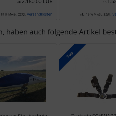
2.180,00 EUR
1.5
ab
ab
zzgl.
Versandkosten
zzgl.
V
. 19 % MwSt.
inkl. 19 % MwSt.
, haben auch folgende Artikel beste
te zu den einzelnen Artikeln.
Top
nbezug Staubschutz
Gurtsatz SCHWARZ 