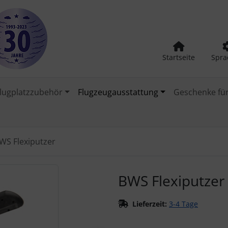
Startseite
Spra
lugplatzzubehör
Flugzeugausstattung
Geschenke für
WS Flexiputzer
urück-" und "Vor-Button" nutzen, um zwischen den Bildern zu
BWS Flexiputzer
Lieferzeit:
3-4 Tage