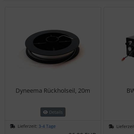
Es folgt ein Produktslider - navigieren Sie mit der Tab-Tas
Dyneema Rückholseil, 20m
BW
Details
Lieferzeit:
3-4 Tage
Lieferzei