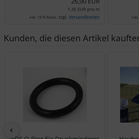
26,90 EUR
1,35 EUR pro m
zzgl.
Versandkosten
inkl. 19 % MwSt.
inkl
Kunden, die diesen Artikel kauften
Es folgt ein Produktslider - navigieren Sie mit der Tab-Tas
zurück
EDS O-Ring für Druckminderer
Haube